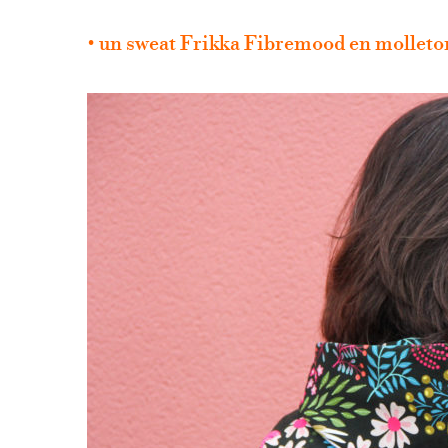
• un sweat Frikka Fibremood en molleton