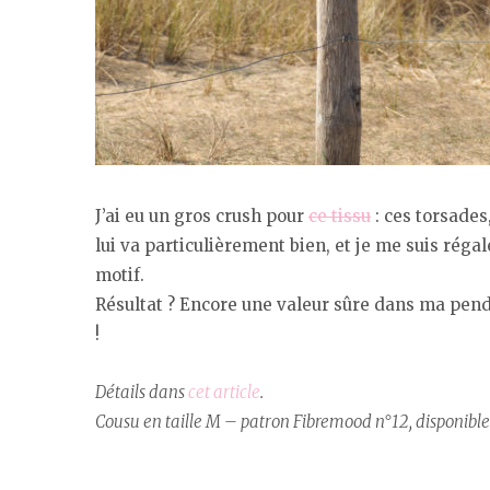
J’ai eu un gros crush pour
ce tissu
: ces torsades,
lui va particulièrement bien, et je me suis réga
motif.
Résultat ? Encore une valeur sûre dans ma pende
!
Détails dans
cet article
.
Cousu en taille M – patron Fibremood n°12, disponibl