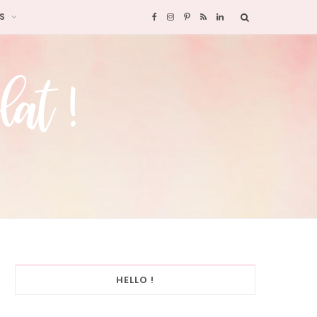
S
F
I
P
R
L
a
n
i
S
i
c
s
n
S
n
e
t
t
k
b
a
e
e
o
g
r
d
o
r
e
I
k
a
s
n
HELLO !
m
t