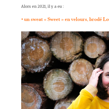
Alors en 2021, il y a eu :
• un sweat « Sweet » en velours, brodé L