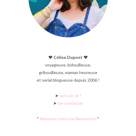
♥︎ Céline Dupont ♥︎
voyageuse, bidouilleuse,
gribouilleuse, maman heureuse
et serial blogueuse depuis 2006 !
➤
qui suis-je ?
➤
me contacter
*
Abonnez-vous à la Newsletter
*