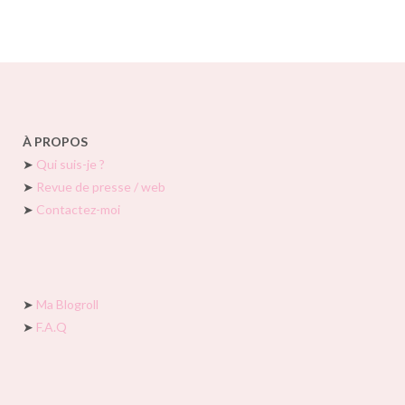
À PROPOS
➤
Qui suis-je ?
➤
Revue de presse / web
➤
Contactez-moi
➤
Ma Blogroll
➤
F.A.Q