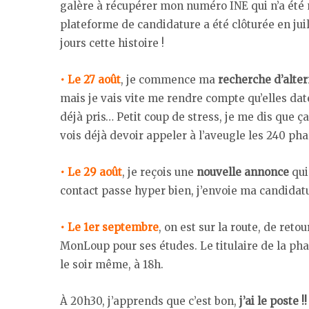
galère à récupérer mon numéro INE qui n’a été m
plateforme de candidature a été clôturée en juille
jours cette histoire !
• Le 27 août
, je commence ma
recherche d’alte
mais je vais vite me rendre compte qu’elles date
déjà pris… Petit coup de stress, je me dis que ça
vois déjà devoir appeler à l’aveugle les 240 p
• Le 29 août
, je reçois une
nouvelle annonce
qui
contact passe hyper bien, j’envoie ma candidat
• Le 1er septembre
, on est sur la route, de ret
MonLoup pour ses études. Le titulaire de la ph
le soir même, à 18h.
À 20h30, j’apprends que c’est bon,
j’ai le poste !!