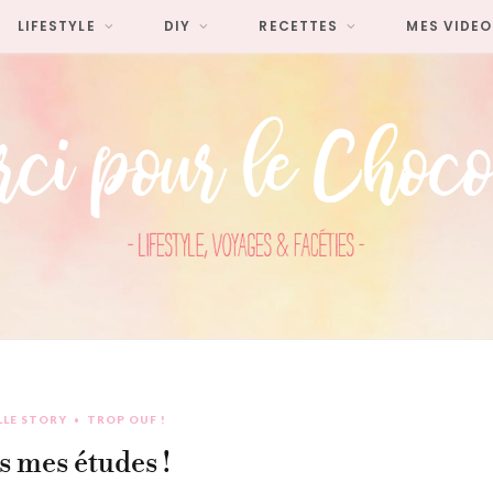
LIFESTYLE
DIY
RECETTES
MES VIDEO
LLE STORY
TROP OUF !
is mes études !