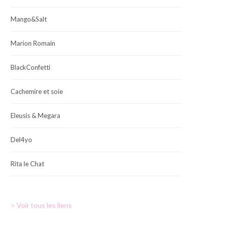
Mango&Salt
Marion Romain
BlackConfetti
Cachemire et soie
Eleusis & Megara
Del4yo
Rita le Chat
> Voir tous les liens