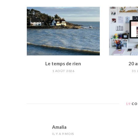
Le temps de rien
20 a
1 AOÛT 2026
31 
19
CO
Amalia
IL Y A 9 MOIS