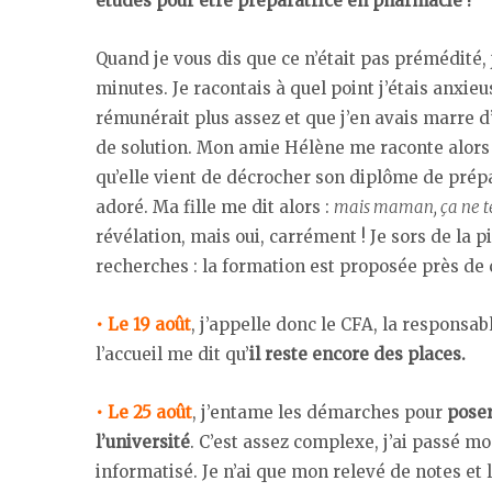
études pour être préparatrice en pharmacie !
Quand je vous dis que ce n’était pas prémédité, 
minutes. Je racontais à quel point j’étais anx
rémunérait plus assez et que j’en avais marre d
de solution. Mon amie Hélène me raconte alors 
qu’elle vient de décrocher son diplôme de prépa
adoré. Ma fille me dit alors :
mais maman, ça ne te 
révélation, mais oui, carrément ! Je sors de la p
recherches : la formation est proposée près de 
• Le 19 août
, j’appelle donc le CFA, la responsa
l’accueil me dit qu’
il reste encore des places.
• Le 25 août
, j’entame les démarches pour
poser
l’université
. C’est assez complexe, j’ai passé mo
informatisé. Je n’ai que mon relevé de notes et l’