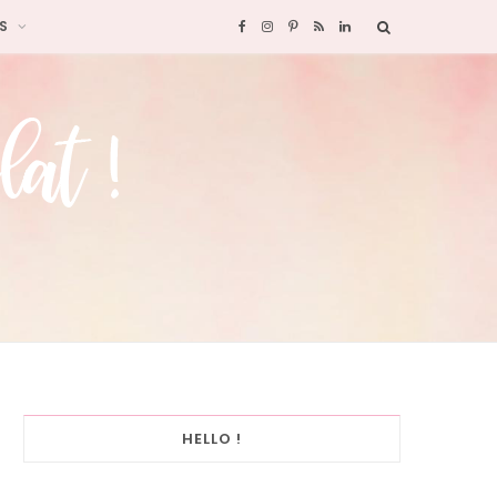
S
F
I
P
R
L
a
n
i
S
i
c
s
n
S
n
e
t
t
k
b
a
e
e
o
g
r
d
o
r
e
I
k
a
s
n
HELLO !
m
t