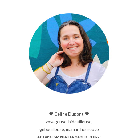
♥︎ Céline Dupont ♥︎
voyageuse, bidouilleuse,
gribouilleuse, maman heureuse
et serial blogueuse depuis 2006 !