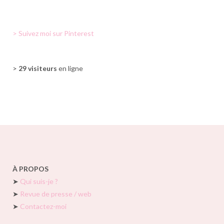
> Suivez moi sur Pinterest
>
29 visiteurs
en ligne
À PROPOS
➤
Qui suis-je ?
➤
Revue de presse / web
➤
Contactez-moi