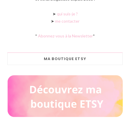
➤
qui suis-je ?
➤
me contacter
*
Abonnez-vous à la Newsletter
*
MA BOUTIQUE ETSY