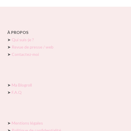
À PROPOS
➤
Qui suis-je ?
➤
Revue de presse / web
➤
Contactez-moi
➤
Ma Blogroll
➤
F.A.Q
➤
Mentions légales
➤
Politique de confidentialité