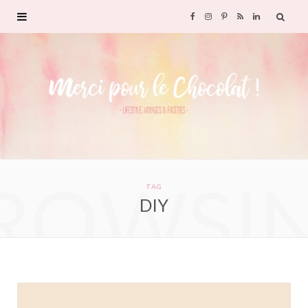
F
I
P
R
L
a
n
i
S
i
c
s
n
S
n
e
t
t
k
b
a
e
e
ROWSI
o
g
r
d
TAG
DIY
o
r
e
I
k
a
s
n
m
t