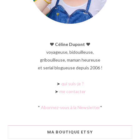
♥︎ Céline Dupont ♥︎
voyageuse, bidouilleuse,
gribouilleuse, maman heureuse
et serial blogueuse depuis 2006 !
➤
qui suis-je ?
➤
me contacter
*
Abonnez-vous à la Newsletter
*
MA BOUTIQUE ETSY