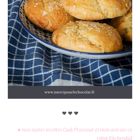
♥︎ ♥︎ ♥︎
➤ mes autres recettes Cook Processor et mon avis sur ce
robot KitchenAid