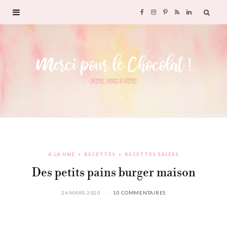
F
I
P
R
L
a
n
i
S
i
c
s
n
S
n
e
t
t
k
b
a
e
e
o
g
r
d
À LA UNE
RECETTES
RECETTES SALÉES
o
r
e
I
Des petits pains burger maison
k
a
s
n
26 MARS 2020
10 COMMENTAIRES
m
t