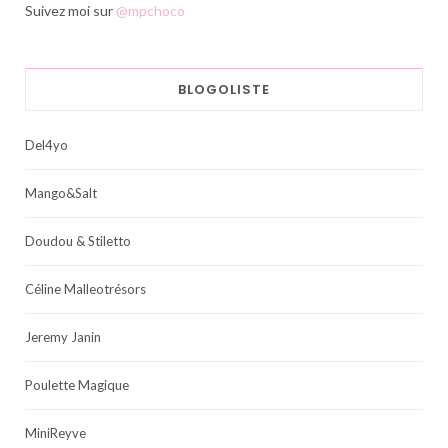
Suivez moi sur
@mpchoco
BLOGOLISTE
Del4yo
Mango&Salt
Doudou & Stiletto
Céline Malleotrésors
Jeremy Janin
Poulette Magique
MiniReyve