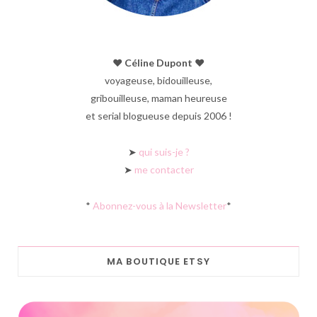
♥︎ Céline Dupont ♥︎
voyageuse, bidouilleuse,
gribouilleuse, maman heureuse
et serial blogueuse depuis 2006 !
➤
qui suis-je ?
➤
me contacter
*
Abonnez-vous à la Newsletter
*
MA BOUTIQUE ETSY