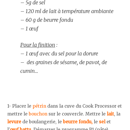
– 5g de sel
– 120 ml de lait à température ambiante
– 60 g de beurre fondu
– 1 œuf
Pour la finition
:
– 1 œuf avec du sel pour la dorure
– des graines de sésame, de pavot, de
cumin…
1- Placer le
pétrin
dans la cuve du Cook Processor et
mettre le
bouchon
sur le couvercle. Mettre le
lait
, la
levure
de boulangerie, le
beurre fondu,
le
sel
et
l’
œuf battu
. Démarrer le
programme P1 (pâte)
.