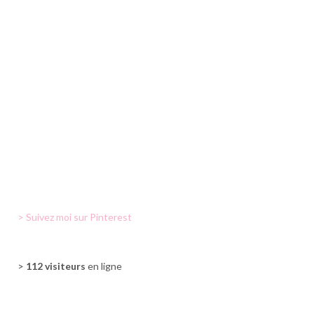
> Suivez moi sur Pinterest
>
112 visiteurs
en ligne