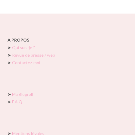
À PROPOS
➤
Qui suis-je ?
➤
Revue de presse / web
➤
Contactez-moi
➤
Ma Blogroll
➤
F.A.Q
➤
Mentions légales