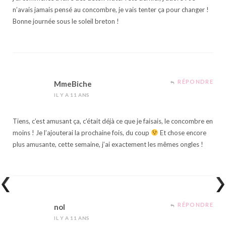
n’avais jamais pensé au concombre, je vais tenter ça pour changer !
Bonne journée sous le soleil breton !
RÉPONDRE
MmeBiche
IL Y A 11 ANS
Tiens, c’est amusant ça, c’était déjà ce que je faisais, le concombre en
moins ! Je l’ajouterai la prochaine fois, du coup
Et chose encore
plus amusante, cette semaine, j’ai exactement les mêmes ongles !
RÉPONDRE
nol
IL Y A 11 ANS