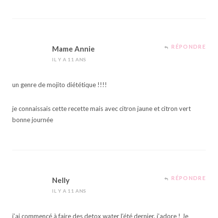
RÉPONDRE
Mame Annie
IL Y A 11 ANS
un genre de mojito diététique !!!!
je connaissais cette recette mais avec citron jaune et citron vert
bonne journée
RÉPONDRE
Nelly
IL Y A 11 ANS
j’ai commencé à faire des detox water l’été dernier, j’adore ! Je