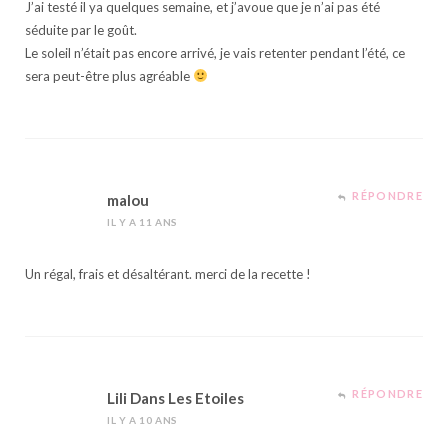
J’ai testé il ya quelques semaine, et j’avoue que je n’ai pas été
séduite par le goût.
Le soleil n’était pas encore arrivé, je vais retenter pendant l’été, ce
sera peut-être plus agréable
RÉPONDRE
malou
IL Y A 11 ANS
Un régal, frais et désaltérant. merci de la recette !
RÉPONDRE
Lili Dans Les Etoiles
IL Y A 10 ANS