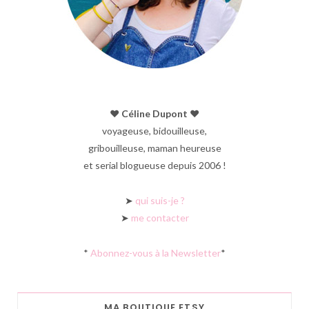
♥︎ Céline Dupont ♥︎
voyageuse, bidouilleuse,
gribouilleuse, maman heureuse
et serial blogueuse depuis 2006 !
➤
qui suis-je ?
➤
me contacter
*
Abonnez-vous à la Newsletter
*
MA BOUTIQUE ETSY