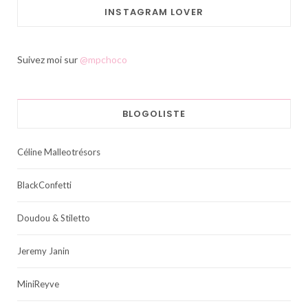
INSTAGRAM LOVER
Suivez moi sur
@mpchoco
BLOGOLISTE
Céline Malleotrésors
BlackConfetti
Doudou & Stiletto
Jeremy Janin
MiniReyve