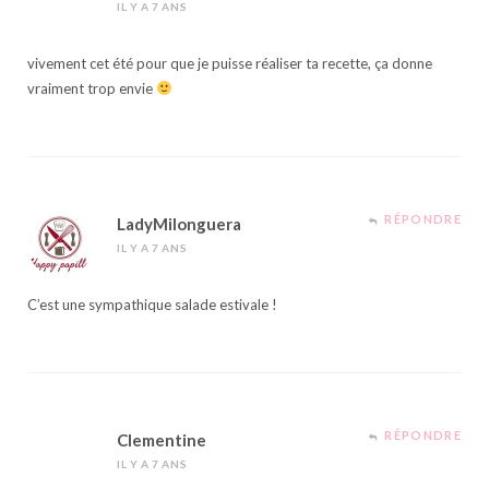
IL Y A 7 ANS
vivement cet été pour que je puisse réaliser ta recette, ça donne
vraiment trop envie
RÉPONDRE
LadyMilonguera
IL Y A 7 ANS
C’est une sympathique salade estivale !
RÉPONDRE
Clementine
IL Y A 7 ANS