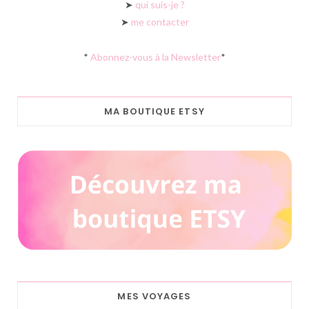
➤
qui suis-je ?
➤
me contacter
*
Abonnez-vous à la Newsletter
*
MA BOUTIQUE ETSY
MES VOYAGES