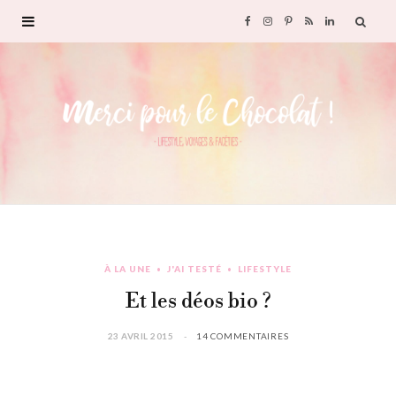
F
I
P
R
L
a
n
i
S
i
c
s
n
S
n
e
t
t
k
b
a
e
e
o
g
r
d
À LA UNE
J'AI TESTÉ
LIFESTYLE
o
r
e
I
Et les déos bio ?
k
a
s
n
23 AVRIL 2015
14 COMMENTAIRES
m
t