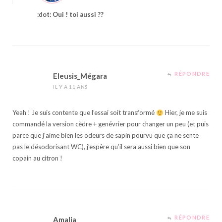
:dot: Oui ! toi aussi ??
RÉPONDRE
Eleusis_Mégara
IL Y A 11 ANS
Yeah ! Je suis contente que l’essai soit transformé
Hier, je me suis
commandé la version cèdre + genévrier pour changer un peu (et puis
parce que j’aime bien les odeurs de sapin pourvu que ça ne sente
pas le désodorisant WC), j’espère qu’il sera aussi bien que son
copain au citron !
RÉPONDRE
Amalia