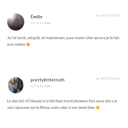
RÉPONDRE
Émilie
IL Y A 11 ANS
Je l’ai testé, adopté, et maintenant, pour moins cher encore je le fais
moi-même
RÉPONDRE
prettylittletruth
IL Y A 11 ANS
Le deo bio d’Ushuaia m’a fait faux bond plusieurs fois aussi alors je
suis repassee sur le Nivea, mais celui-ci me tente bien