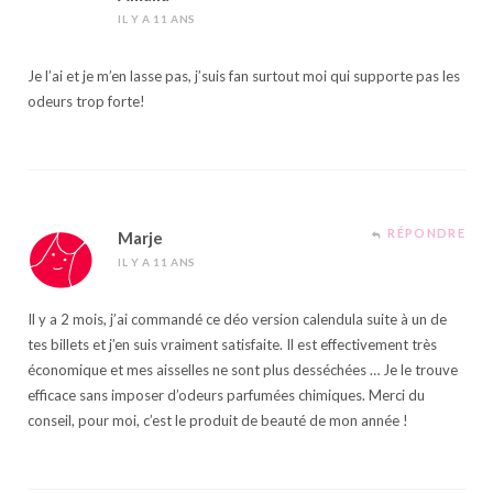
IL Y A 11 ANS
Je l’ai et je m’en lasse pas, j’suis fan surtout moi qui supporte pas les
odeurs trop forte!
RÉPONDRE
Marje
IL Y A 11 ANS
Il y a 2 mois, j’ai commandé ce déo version calendula suite à un de
tes billets et j’en suis vraiment satisfaite. Il est effectivement très
économique et mes aisselles ne sont plus desséchées … Je le trouve
efficace sans imposer d’odeurs parfumées chimiques. Merci du
conseil, pour moi, c’est le produit de beauté de mon année !