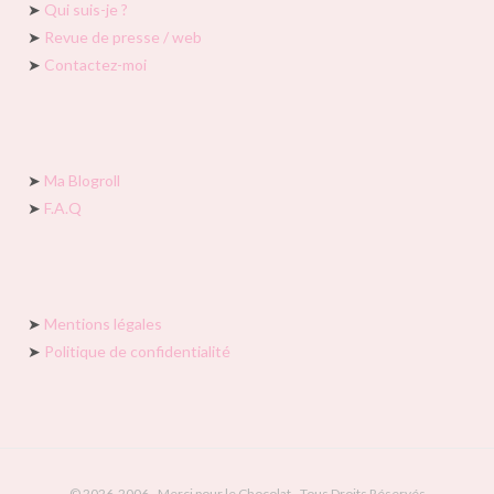
➤
Qui suis-je ?
➤
Revue de presse / web
➤
Contactez-moi
➤
Ma Blogroll
➤
F.A.Q
➤
Mentions légales
➤
Politique de confidentialité
© 2026-2006 - Merci pour le Chocolat - Tous Droits Réservés