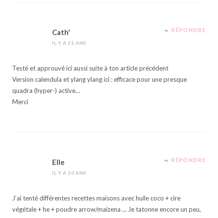
RÉPONDRE
Cath'
IL Y A 11 ANS
Testé et approuvé ici aussi suite à ton article précédent
Version calendula et ylang ylang ici : efficace pour une presque
quadra (hyper-) active…
Merci
RÉPONDRE
Elle
IL Y A 10 ANS
J’ai tenté différentes recettes maisons avec huile coco + cire
végétale + he + poudre arrow/maizena … Je tatonne encore un peu,