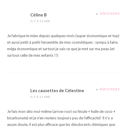
RÉPONDRE
Céline B
IL Y A 11 ANS
Je fabrique le mien depuis quelques mois (super économique et top)
et aussi petit à petit l’ensemble de mes cosmétiques : sympa à faire,
méga économique et surtout je sais ce que je met sur ma peau (et
surtout celle de mes enfants !!)
RÉPONDRE
Les causettes de Célestine
IL Y A 11 ANS
Je fais mon déo moi-même (arrow root ou fécule + huile de coco +
bicarbonate) et je n’en reviens toujours pas de l’efficacité! Il n’y a
aucun doute, il est plus efficace que les déodorants chimiques que