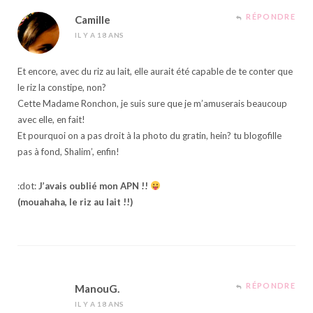
RÉPONDRE
Camille
IL Y A 18 ANS
Et encore, avec du riz au lait, elle aurait été capable de te conter que
le riz la constipe, non?
Cette Madame Ronchon, je suis sure que je m’amuserais beaucoup
avec elle, en fait!
Et pourquoi on a pas droit à la photo du gratin, hein? tu blogofille
pas à fond, Shalim’, enfin!
:dot:
J’avais oublié mon APN !!
(mouahaha, le riz au lait !!)
RÉPONDRE
ManouG.
IL Y A 18 ANS