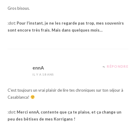
Gros bisous.
:dot:
Pour l’instant, je ne les regarde pas trop, mes souvenirs
sont encore très frais. Mais dans quelques mois…
RÉPONDRE
ennA
IL Y A 18 ANS
C’est toujours un vrai plaisir de lire tes chroniques sur ton séjour à
Casablanca!
:dot:
Merci ennA, contente que ça te plaise, et ça change un
peu des bêtises de mes Korrigans !