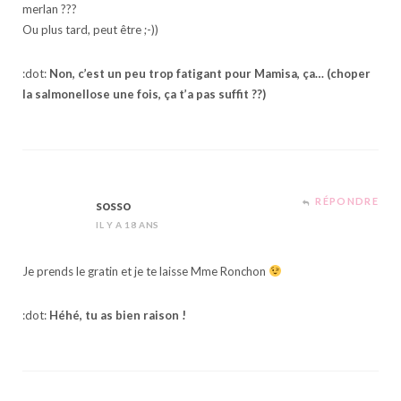
merlan ???
Ou plus tard, peut être ;-))
:dot:
Non, c’est un peu trop fatigant pour Mamisa, ça… (choper
la salmonellose une fois, ça t’a pas suffit ??)
RÉPONDRE
sosso
IL Y A 18 ANS
Je prends le gratin et je te laisse Mme Ronchon
:dot:
Héhé, tu as bien raison !