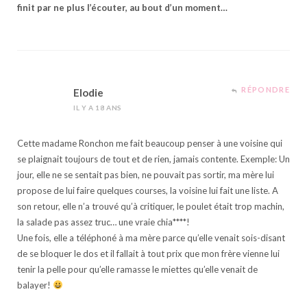
finit par ne plus l’écouter, au bout d’un moment…
RÉPONDRE
Elodie
IL Y A 18 ANS
Cette madame Ronchon me fait beaucoup penser à une voisine qui
se plaignait toujours de tout et de rien, jamais contente. Exemple: Un
jour, elle ne se sentait pas bien, ne pouvait pas sortir, ma mère lui
propose de lui faire quelques courses, la voisine lui fait une liste. A
son retour, elle n’a trouvé qu’à critiquer, le poulet était trop machin,
la salade pas assez truc… une vraie chia****!
Une fois, elle a téléphoné à ma mère parce qu’elle venait sois-disant
de se bloquer le dos et il fallait à tout prix que mon frère vienne lui
tenir la pelle pour qu’elle ramasse le miettes qu’elle venait de
balayer!