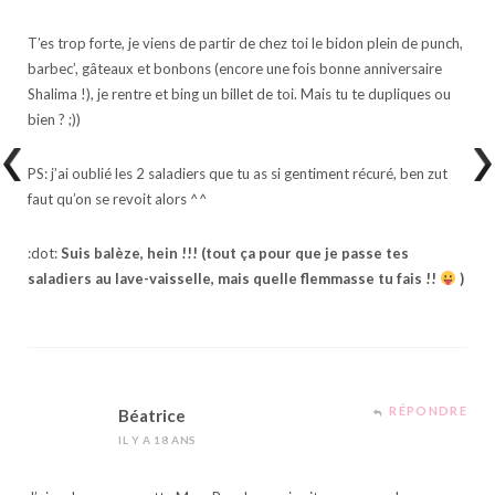
T’es trop forte, je viens de partir de chez toi le bidon plein de punch,
barbec’, gâteaux et bonbons (encore une fois bonne anniversaire
Shalima !), je rentre et bing un billet de toi. Mais tu te dupliques ou
bien ? ;))
PS: j’ai oublié les 2 saladiers que tu as si gentiment récuré, ben zut
faut qu’on se revoit alors ^^
:dot:
Suis balèze, hein !!! (tout ça pour que je passe tes
saladiers au lave-vaisselle, mais quelle flemmasse tu fais !!
)
RÉPONDRE
Béatrice
IL Y A 18 ANS