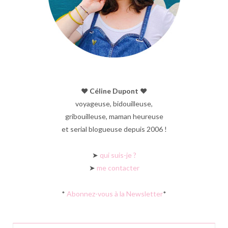
♥︎ Céline Dupont ♥︎
voyageuse, bidouilleuse,
gribouilleuse, maman heureuse
et serial blogueuse depuis 2006 !
➤
qui suis-je ?
➤
me contacter
*
Abonnez-vous à la Newsletter
*