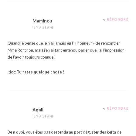
RÉPONDRE
Maminou
IL Y A 18 ANS
Quand je pense que je n’ai jamais eu l’ « honneur » de rencontrer
Mme Ronchon, mais j’en ai tant entendu parler que j’ai l’impression
de l’avoir toujours connue!
:dot:
Tu rates quelque chose !
RÉPONDRE
Agali
IL Y A 18 ANS
Be n quoi, vous êtes pas descendu au port déguster des kefta de