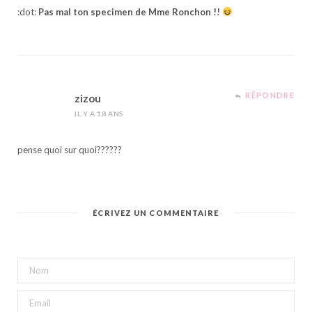
:dot:
Pas mal ton specimen de Mme Ronchon !!
RÉPONDRE
zizou
IL Y A 18 ANS
pense quoi sur quoi??????
ÉCRIVEZ UN COMMENTAIRE