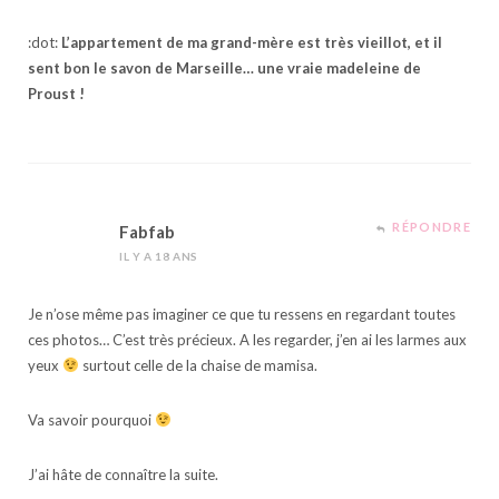
:dot:
L’appartement de ma grand-mère est très vieillot, et il
sent bon le savon de Marseille… une vraie madeleine de
Proust !
RÉPONDRE
Fabfab
IL Y A 18 ANS
Je n’ose même pas imaginer ce que tu ressens en regardant toutes
ces photos… C’est très précieux. A les regarder, j’en ai les larmes aux
yeux
surtout celle de la chaise de mamisa.
Va savoir pourquoi
J’ai hâte de connaître la suite.