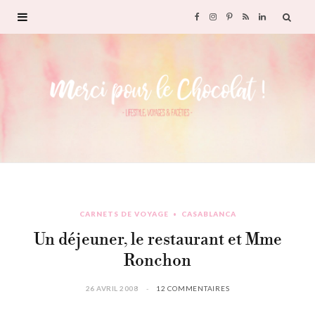
F
I
P
R
L
a
n
i
S
i
c
s
n
S
n
e
t
t
k
b
a
e
e
o
g
r
d
CARNETS DE VOYAGE
CASABLANCA
o
r
e
I
Un déjeuner, le restaurant et Mme
k
a
s
n
Ronchon
m
t
26 AVRIL 2008
12 COMMENTAIRES