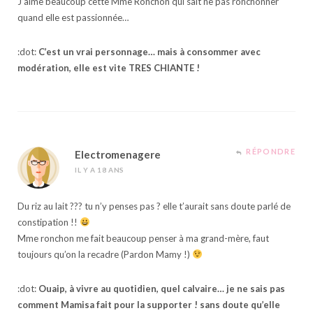
J’aime beaucoup cette Mme Ronchon qui sait ne pas ronchonner
quand elle est passionnée…
:dot:
C’est un vrai personnage… mais à consommer avec
modération, elle est vite TRES CHIANTE !
RÉPONDRE
Electromenagere
IL Y A 18 ANS
Du riz au lait ??? tu n’y penses pas ? elle t’aurait sans doute parlé de
constipation !!
Mme ronchon me fait beaucoup penser à ma grand-mère, faut
toujours qu’on la recadre (Pardon Mamy !)
:dot:
Ouaip, à vivre au quotidien, quel calvaire… je ne sais pas
comment Mamisa fait pour la supporter ! sans doute qu’elle