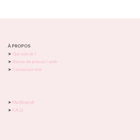
À PROPOS
➤
Qui suis-je ?
➤
Revue de presse / web
➤
Contactez-moi
➤
Ma Blogroll
➤
F.A.Q