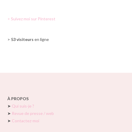
> Suivez moi sur Pinterest
>
53 visiteurs
en ligne
À PROPOS
➤
Qui suis-je ?
➤
Revue de presse / web
➤
Contactez-moi