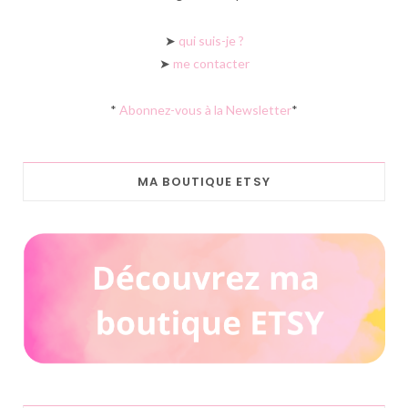
➤
qui suis-je ?
➤
me contacter
*
Abonnez-vous à la Newsletter
*
MA BOUTIQUE ETSY