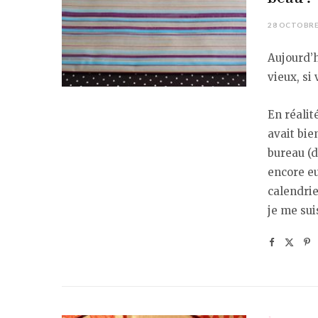
28 OCTOBRE
Aujourd’h
vieux, si
En réalit
avait bi
bureau (d
encore eu
calendrie
je me sui