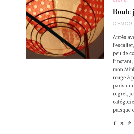
À LA UNE
Boule 
15 MAI 2009
Après avo
l’escalie
peu de c
l’instant
mon Minil
rouge à p
parisienn
regret, j
catégorie
puisque d