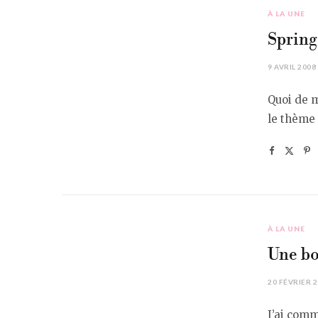
À LA UNE
Spring
9 AVRIL 2008
Quoi de m
le thème 
À LA UNE
Une boî
20 FÉVRIER 
J’ai comm