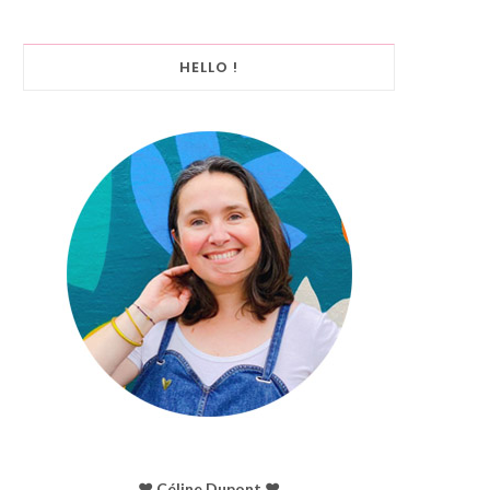
HELLO !
♥︎ Céline Dupont ♥︎