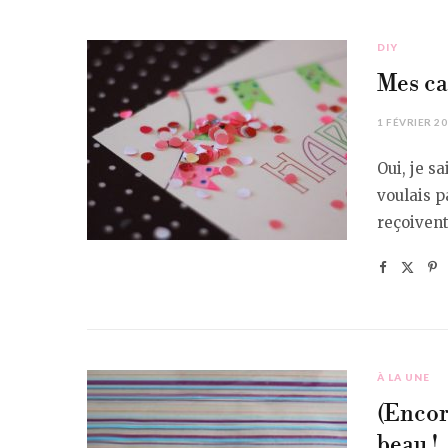
DIY
Mes ca
1 FÉVRIER 2
Oui, je sa
voulais p
reçoiven
À LA UNE
(Encor
beau !