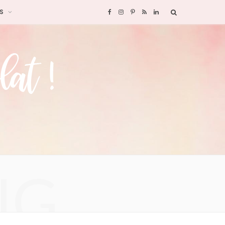
S
F
I
P
R
L
a
n
i
S
i
c
s
n
S
n
e
t
t
k
b
a
e
e
o
g
r
d
o
r
e
I
NG
k
a
s
n
m
t