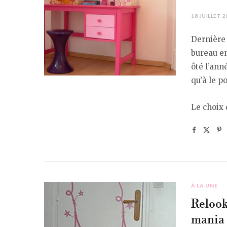
18 JUILLET 2
Dernière 
bureau en
ôté l’ann
qu’à le p
Le choix 
À LA UNE
Relooki
mania