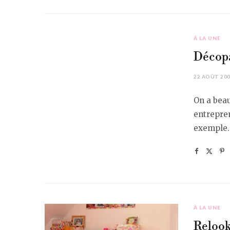
À LA UNE
Décopa
22 AOÛT 20
On a beau
entrepre
exemple.
À LA UNE
Relook