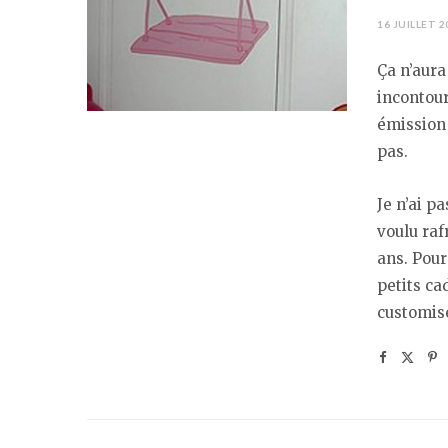
16 JUILLET 2
Ça n’aura
incontou
émission 
pas.
Je n’ai 
voulu raf
ans. Pour
petits ca
customisé