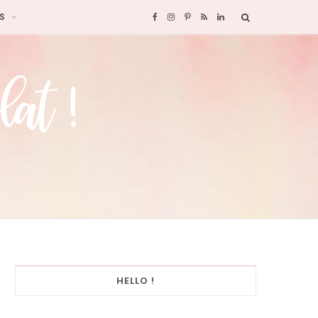
S
F
I
P
R
L
a
n
i
S
i
c
s
n
S
n
e
t
t
k
b
a
e
e
o
g
r
d
o
r
e
I
k
a
s
n
HELLO !
m
t