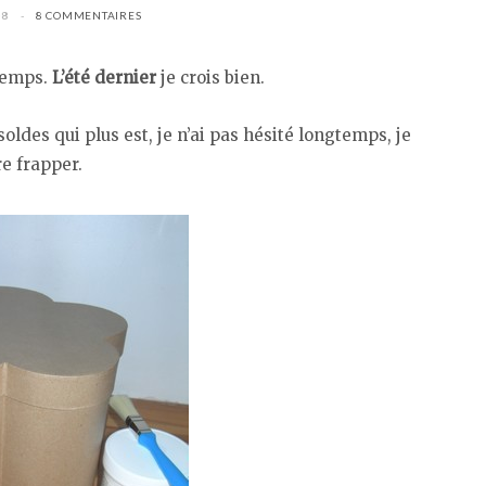
08
8 COMMENTAIRES
 temps.
L’été dernier
je crois bien.
oldes qui plus est, je n’ai pas hésité longtemps, je
re frapper.