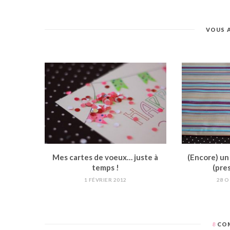
VOUS 
Mes cartes de voeux… juste à
(Encore) un 
temps !
(pre
1 FÉVRIER 2012
28 
8
COM