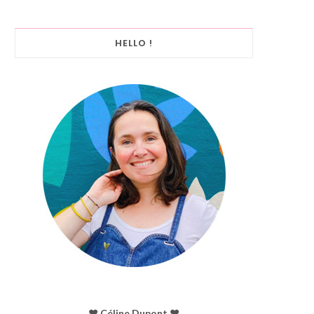
HELLO !
♥︎ Céline Dupont ♥︎