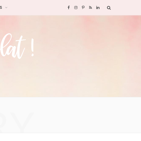
S
F
I
P
R
L
a
n
i
S
i
c
s
n
S
n
e
t
t
k
b
a
e
e
o
g
r
d
o
r
e
I
RY
k
a
s
n
m
t