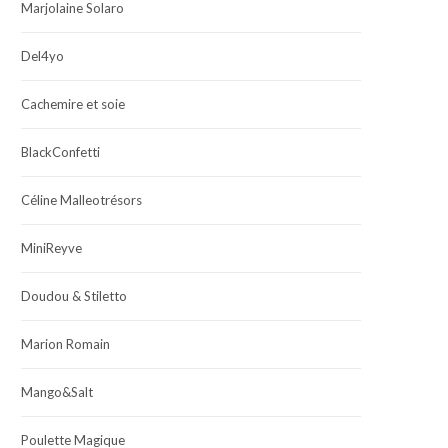
Marjolaine Solaro
Del4yo
Cachemire et soie
BlackConfetti
Céline Malleotrésors
MiniReyve
Doudou & Stiletto
Marion Romain
Mango&Salt
Poulette Magique