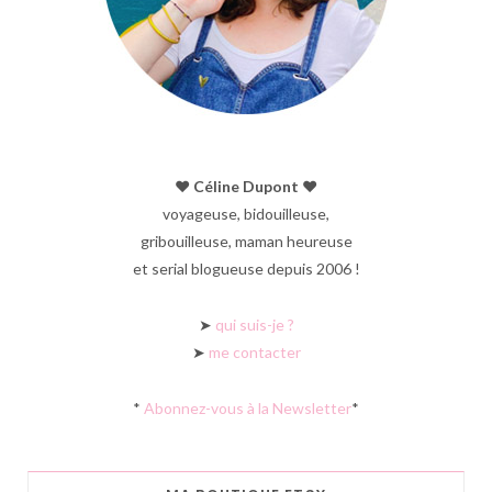
♥︎ Céline Dupont ♥︎
voyageuse, bidouilleuse,
gribouilleuse, maman heureuse
et serial blogueuse depuis 2006 !
➤
qui suis-je ?
➤
me contacter
*
Abonnez-vous à la Newsletter
*