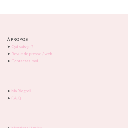
À PROPOS
➤
Qui suis-je ?
➤
Revue de presse / web
➤
Contactez-moi
➤
Ma Blogroll
➤
F.A.Q
➤
Mentions légales