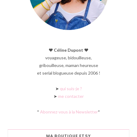
♥︎ Céline Dupont ♥︎
voyageuse, bidouilleuse,
gribouilleuse, maman heureuse
et serial blogueuse depuis 2006 !
➤
qui suis-je ?
➤
me contacter
*
Abonnez-vous à la Newsletter
*
MA BOUTIQUE ETSY