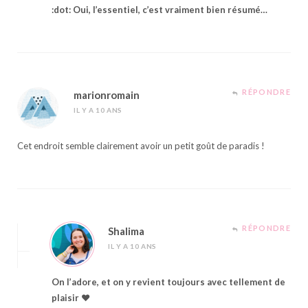
:dot: Oui, l’essentiel, c’est vraiment bien résumé…
RÉPONDRE
marionromain
IL Y A 10 ANS
Cet endroit semble clairement avoir un petit goût de paradis !
RÉPONDRE
Shalima
IL Y A 10 ANS
On l’adore, et on y revient toujours avec tellement de
plaisir ♥