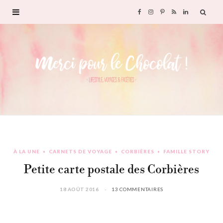
F
I
P
R
L
a
n
i
S
i
c
s
n
S
n
e
t
t
k
b
a
e
e
o
g
r
d
À LA UNE
CARNETS DE VOYAGE
CORBIÈRES
FAMILLE STORY
o
r
e
I
Petite carte postale des Corbières
k
a
s
n
18 AOÛT 2016
13 COMMENTAIRES
m
t