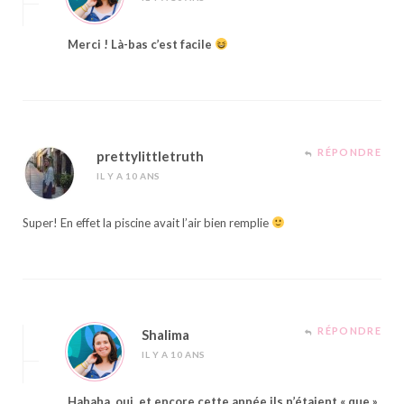
Merci ! Là-bas c’est facile
RÉPONDRE
prettylittletruth
IL Y A 10 ANS
Super! En effet la piscine avait l’air bien remplie
RÉPONDRE
Shalima
IL Y A 10 ANS
Hahaha, oui, et encore cette année ils n’étaient « que »