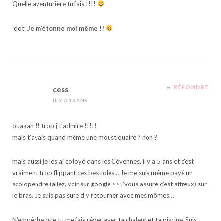
Quelle aventurière tu fais !!!!
:dot:
Je m’étonne moi même !!
RÉPONDRE
cess
IL Y A 18 ANS
ouaaah !! trop j’t’admire !!!!!
mais t’avais quand même une moustiquaire ? non ?
mais aussi je les ai cotoyé dans les Cévennes, il y a 5 ans et c’est
vraiment trop flippant ces bestioles… Je me suis même payé un
scolopendre (allez, voir sur google >> j’vous assure c’est affreux) sur
le bras. Je suis pas sure d’y retourner avec mes mômes…
N’empêche que tu me fais rêver avec ta chaleur et ta piscine. Suis