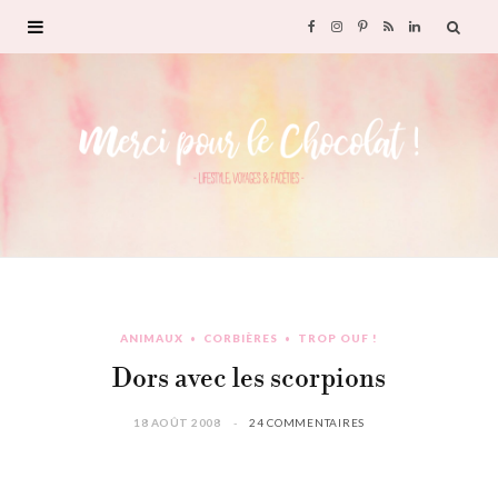
F
I
P
R
L
a
n
i
S
i
c
s
n
S
n
e
t
t
k
b
a
e
e
o
g
r
d
ANIMAUX
CORBIÈRES
TROP OUF !
o
r
e
I
Dors avec les scorpions
k
a
s
n
18 AOÛT 2008
24 COMMENTAIRES
m
t