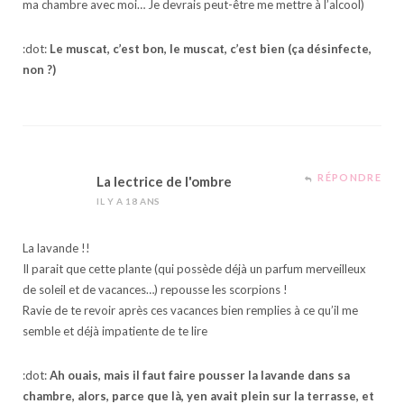
ma chambre avec moi… Je devrais peut-être me mettre à l’alcool)
:dot:
Le muscat, c’est bon, le muscat, c’est bien (ça désinfecte,
non ?)
RÉPONDRE
La lectrice de l'ombre
IL Y A 18 ANS
La lavande !!
Il parait que cette plante (qui possède déjà un parfum merveilleux
de soleil et de vacances…) repousse les scorpions !
Ravie de te revoir après ces vacances bien remplies à ce qu’il me
semble et déjà impatiente de te lire
:dot:
Ah ouais, mais il faut faire pousser la lavande dans sa
chambre, alors, parce que là, yen avait plein sur la terrasse, et