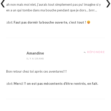
ah non mais moi niet, j’aurais tout simplement pas pu! imagine si y
en a un qui tombe dans ma bouche pendant que je dors… brrr…
:dot:
Faut pas dormir la bouche ouverte, c’est tout !
RÉPONDRE
Amandine
IL Y A 18 ANS
Bon retour chez toi après ces aventures!!!
:dot:
Merci !! on est pas mécontents d’être rentrés, en fait.