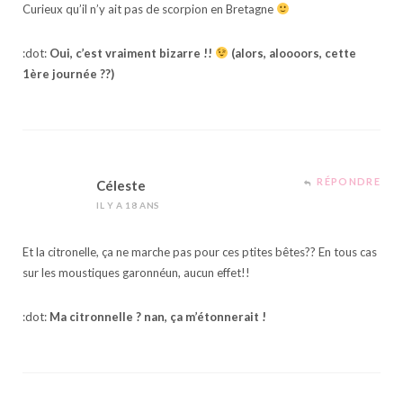
Curieux qu’il n’y ait pas de scorpion en Bretagne
:dot:
Oui, c’est vraiment bizarre !!
(alors, aloooors, cette
1ère journée ??)
RÉPONDRE
Céleste
IL Y A 18 ANS
Et la citronelle, ça ne marche pas pour ces ptites bêtes?? En tous cas
sur les moustiques garonnéun, aucun effet!!
:dot:
Ma citronnelle ? nan, ça m’étonnerait !