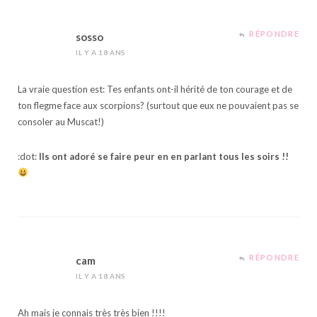
RÉPONDRE
sosso
IL Y A 18 ANS
La vraie question est: Tes enfants ont-il hérité de ton courage et de
ton flegme face aux scorpions? (surtout que eux ne pouvaient pas se
consoler au Muscat!)
:dot:
Ils ont adoré se faire peur en en parlant tous les soirs !!
RÉPONDRE
cam
IL Y A 18 ANS
Ah mais je connais très très bien !!!!