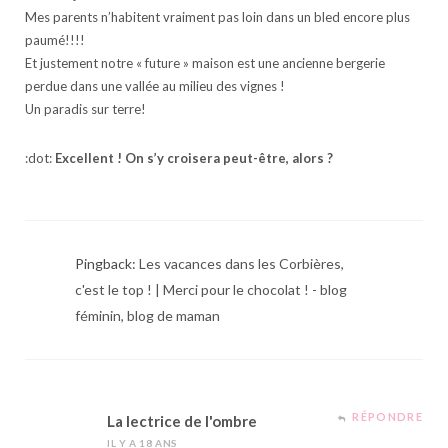
Mes parents n’habitent vraiment pas loin dans un bled encore plus
paumé!!!!
Et justement notre « future » maison est une ancienne bergerie
perdue dans une vallée au milieu des vignes !
Un paradis sur terre!
:dot:
Excellent ! On s’y croisera peut-être, alors ?
Pingback:
Les vacances dans les Corbières,
c'est le top ! | Merci pour le chocolat ! - blog
féminin, blog de maman
RÉPONDRE
La lectrice de l'ombre
IL Y A 18 ANS