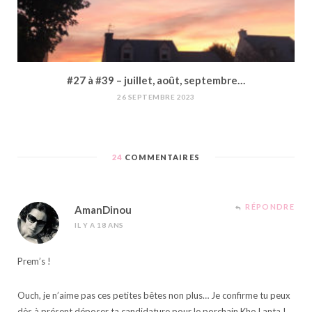
#27 à #39 – juillet, août, septembre…
26 SEPTEMBRE 2023
24
COMMENTAIRES
RÉPONDRE
AmanDinou
IL Y A 18 ANS
Prem’s !
Ouch, je n’aime pas ces petites bêtes non plus… Je confirme tu peux
dès à présent déposer ta candidature pour le porchain Kho Lanta !