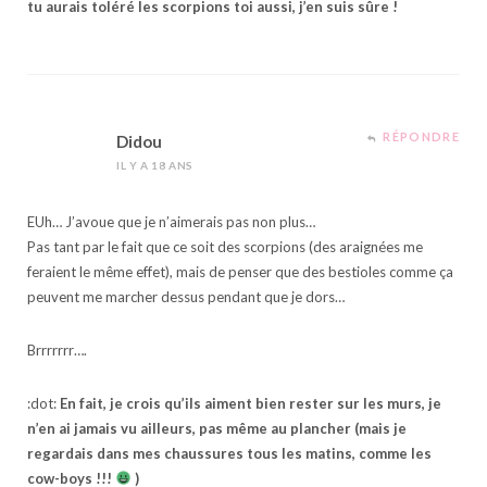
tu aurais toléré les scorpions toi aussi, j’en suis sûre !
RÉPONDRE
Didou
IL Y A 18 ANS
EUh… J’avoue que je n’aimerais pas non plus…
Pas tant par le fait que ce soit des scorpions (des araignées me
feraient le même effet), mais de penser que des bestioles comme ça
peuvent me marcher dessus pendant que je dors…
Brrrrrrr….
:dot:
En fait, je crois qu’ils aiment bien rester sur les murs, je
n’en ai jamais vu ailleurs, pas même au plancher (mais je
regardais dans mes chaussures tous les matins, comme les
cow-boys !!!
)