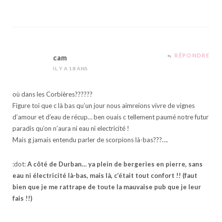
RÉPONDRE
cam
IL Y A 18 ANS
où dans les Corbières??????
Figure toi que c là bas qu’un jour nous aimreions vivre de vignes
d’amour et d’eau de récup… ben ouais c tellement paumé notre futur
paradis qu’on n’aura ni eau ni electricité !
Mais g jamais entendu parler de scorpions là-bas???….
:dot:
A côté de Durban… ya plein de bergeries en pierre, sans
eau ni électricité là-bas, mais là, c’était tout confort !! (faut
bien que je me rattrape de toute la mauvaise pub que je leur
fais !!)