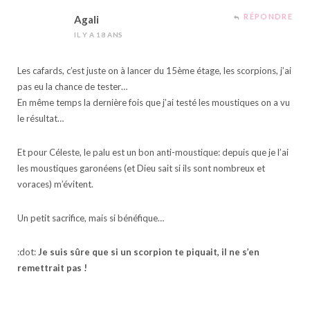
RÉPONDRE
Agali
IL Y A 18 ANS
Les cafards, c’est juste on à lancer du 15ème étage, les scorpions, j’ai
pas eu la chance de tester…
En même temps la dernière fois que j’ai testé les moustiques on a vu
le résultat…
Et pour Céleste, le palu est un bon anti-moustique: depuis que je l’ai
les moustiques garonéens (et Dieu sait si ils sont nombreux et
voraces) m’évitent.
Un petit sacrifice, mais si bénéfique…
:dot:
Je suis sûre que si un scorpion te piquait, il ne s’en
remettrait pas !