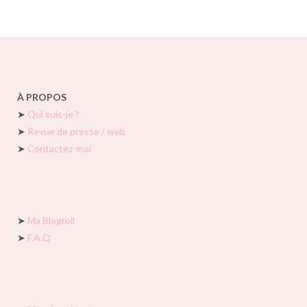
À PROPOS
➤
Qui suis-je ?
➤
Revue de presse / web
➤
Contactez-moi
➤
Ma Blogroll
➤
F.A.Q