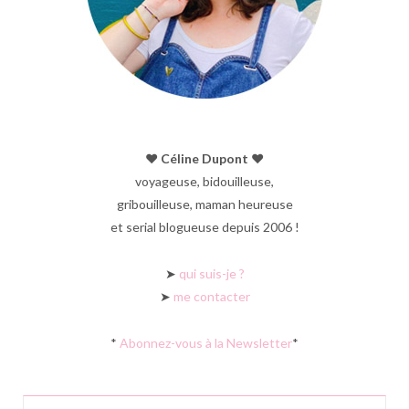
♥︎ Céline Dupont ♥︎
voyageuse, bidouilleuse,
gribouilleuse, maman heureuse
et serial blogueuse depuis 2006 !
➤
qui suis-je ?
➤
me contacter
*
Abonnez-vous à la Newsletter
*