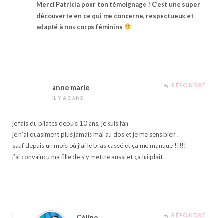
Merci Patricia pour ton témoignage ! C’est une super
découverte en ce qui me concerne, respectueux et
adapté à nos corps féminins
RÉPONDRE
anne marie
IL Y A 3 ANS
je fais du pilates depuis 10 ans, je suis fan
je n’ai quasiment plus jamais mal au dos et je me sens bien .
sauf depuis un mois où j’ai le bras cassé et ça me manque !!!!!
j’ai convaincu ma fille de s’y mettre aussi et ça lui plait
RÉPONDRE
Céline