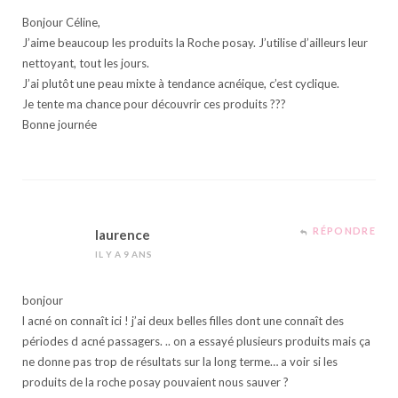
Bonjour Céline,
J’aime beaucoup les produits la Roche posay. J’utilise d’ailleurs leur
nettoyant, tout les jours.
J’ai plutôt une peau mixte à tendance acnéique, c’est cyclique.
Je tente ma chance pour découvrir ces produits ???
Bonne journée
RÉPONDRE
laurence
IL Y A 9 ANS
bonjour
l acné on connaît ici ! j’ai deux belles filles dont une connaît des
périodes d acné passagers. .. on a essayé plusieurs produits mais ça
ne donne pas trop de résultats sur la long terme… a voir si les
produits de la roche posay pouvaient nous sauver ?