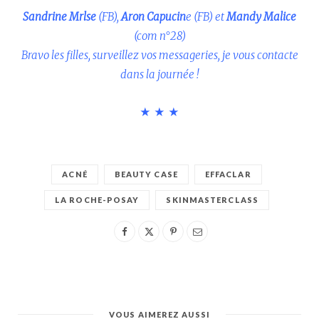
Sandrine Mrlse
(FB),
Aron Capucin
e (FB) et
Mandy Malice
(com n°28)
Bravo les filles, surveillez vos messageries, je vous contacte
dans la journée !
★ ★ ★
ACNÉ
BEAUTY CASE
EFFACLAR
LA ROCHE-POSAY
SKINMASTERCLASS
VOUS AIMEREZ AUSSI