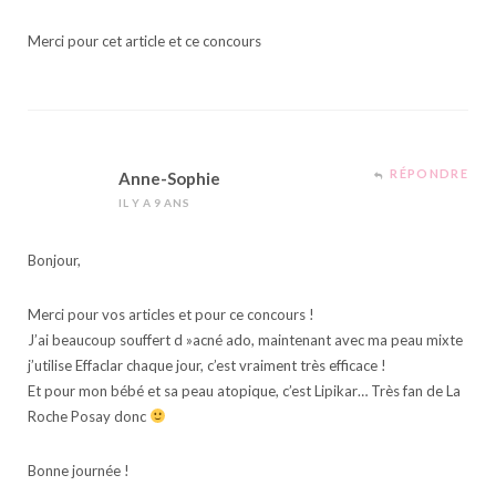
Merci pour cet article et ce concours
RÉPONDRE
Anne-Sophie
IL Y A 9 ANS
Bonjour,
Merci pour vos articles et pour ce concours !
J’ai beaucoup souffert d »acné ado, maintenant avec ma peau mixte
j’utilise Effaclar chaque jour, c’est vraiment très efficace !
Et pour mon bébé et sa peau atopique, c’est Lipikar… Très fan de La
Roche Posay donc
Bonne journée !