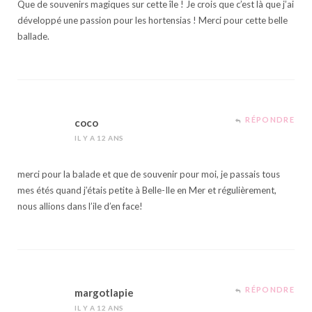
Que de souvenirs magiques sur cette île ! Je crois que c’est là que j’ai
développé une passion pour les hortensias ! Merci pour cette belle
ballade.
RÉPONDRE
coco
IL Y A 12 ANS
merci pour la balade et que de souvenir pour moi, je passais tous
mes étés quand j’étais petite à Belle-Ile en Mer et régulièrement,
nous allions dans l’ile d’en face!
RÉPONDRE
margotlapie
IL Y A 12 ANS