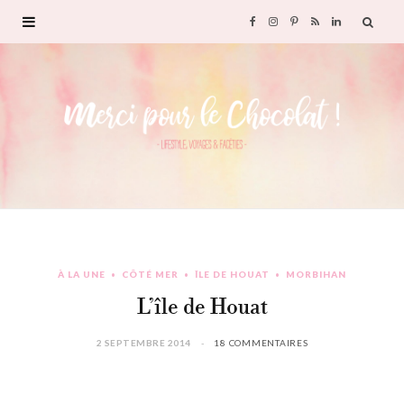
F
I
P
R
L
a
n
i
S
i
c
s
n
S
n
e
t
t
k
b
a
e
e
o
g
r
d
À LA UNE
CÔTÉ MER
ÎLE DE HOUAT
MORBIHAN
o
r
e
I
L’île de Houat
k
a
s
n
2 SEPTEMBRE 2014
18 COMMENTAIRES
m
t