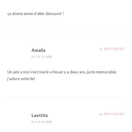
ça donne envie d’aller découvrir !
RÉPONDRE
Amalia
IL Y A 12 ANS
Un ami a moi s’est marié a Houat y a deux ans, juste mémorable,
j’adore cette ile!
RÉPONDRE
Laetitia
IL Y A 12 ANS