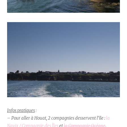
Infos pratiques
:
– Pour aller à Houat, 2 compagnies desservent l’île :
la
Navix / Compagnie des Îles
et
la Compagnie Océane
.