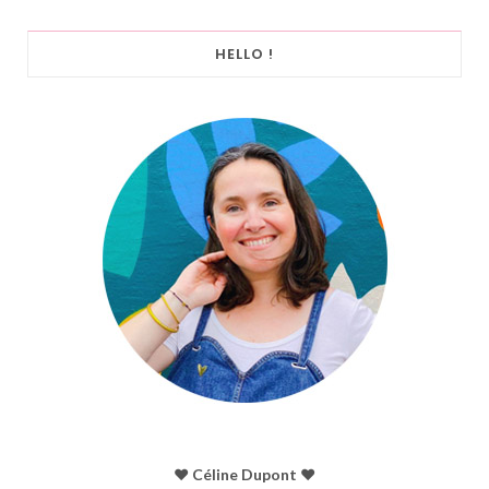
HELLO !
♥︎ Céline Dupont ♥︎