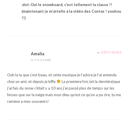
:dot: Oui le snowboard, c’est tellement la classe !!
(maintenant je m’attelle à la vidéo des Contas ! youhou
!!)
RÉPONDRE
Amalia
IL Y A 14 ANS
Ouh la la que c’est beau, et cette musique je l’adore je l’ai entendu
chez un ami, et depuis je kiffe
La premiere fois (et la dernière)que
j’ai fais du snow c’était y a 10 ans j’ai passé plus de temps sur les
fesses que sur la neige mais mon dieu qu’est ce qu’on a pu rire, tu me
ramène a mes souvenirs!