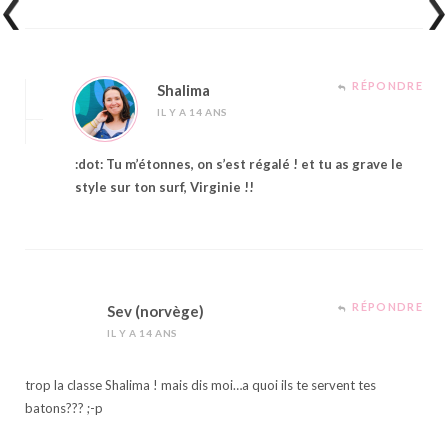
RÉPONDRE
Shalima
IL Y A 14 ANS
:dot: Tu m’étonnes, on s’est régalé ! et tu as grave le
style sur ton surf, Virginie !!
RÉPONDRE
Sev (norvège)
IL Y A 14 ANS
trop la classe Shalima ! mais dis moi…a quoi ils te servent tes
batons??? ;-p