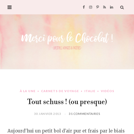
F
I
P
R
L
a
n
i
S
i
c
s
n
S
n
e
t
t
k
b
a
e
e
o
g
r
d
À LA UNE
CARNETS DE VOYAGE
ITALIE
VIDÉOS
o
r
e
I
Tout schuss ! (ou presque)
k
a
s
n
30 JANVIER 2013
31 COMMENTAIRES
m
t
Aujourd’hui un petit bol d’air pur et frais par le biais