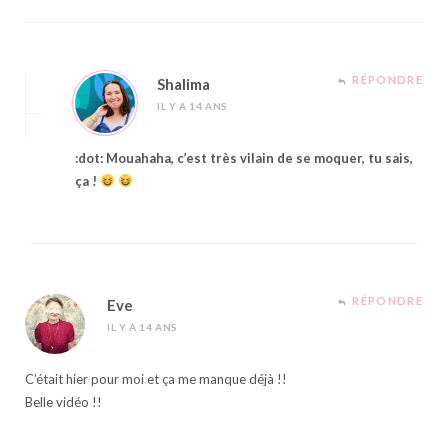
RÉPONDRE
Shalima
IL Y A 14 ANS
:dot: Mouahaha, c’est très vilain de se moquer, tu sais,
ça !
RÉPONDRE
Eve
IL Y A 14 ANS
C’était hier pour moi et ça me manque déjà !!
Belle vidéo !!