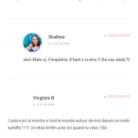
RÉPONDRE
Shalima
IL Y A 14 ANS
:dot: Mais si, t’inquiète, il faut y croire !! (tu vas oùùù ?)
RÉPONDRE
Virginie B
IL Y A 14 ANS
J adore je l ai montre a tout le monde autour de moi depuis ce matin
surkiffe !!!!! Je refais le film avec toi quand tu veux ! Biz