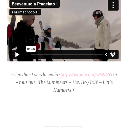
+ lien direct vers la vidéo :
https://vimeo.com/58494553
+
+ musique : The Lumineers – Hey Ho / BOY – Little
Numbers +