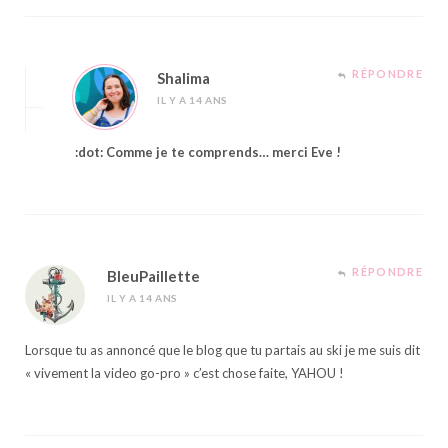
RÉPONDRE
Shalima
IL Y A 14 ANS
:dot: Comme je te comprends… merci Eve !
RÉPONDRE
BleuPaillette
IL Y A 14 ANS
Lorsque tu as annoncé que le blog que tu partais au ski je me suis dit
« vivement la video go-pro » c’est chose faite, YAHOU !