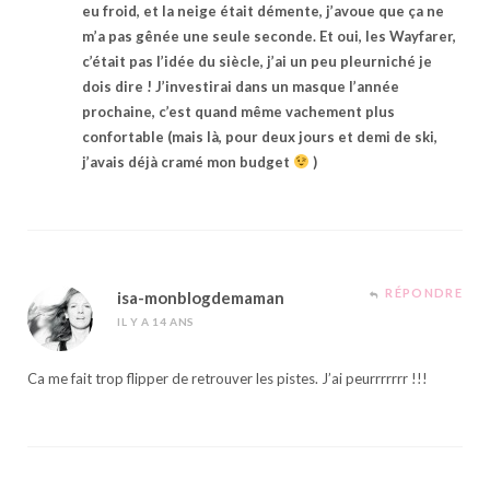
eu froid, et la neige était démente, j’avoue que ça ne
m’a pas gênée une seule seconde. Et oui, les Wayfarer,
c’était pas l’idée du siècle, j’ai un peu pleurniché je
dois dire ! J’investirai dans un masque l’année
prochaine, c’est quand même vachement plus
confortable (mais là, pour deux jours et demi de ski,
j’avais déjà cramé mon budget
)
RÉPONDRE
isa-monblogdemaman
IL Y A 14 ANS
Ca me fait trop flipper de retrouver les pistes. J’ai peurrrrrrr !!!