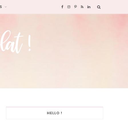
S
F
I
P
R
L
a
n
i
S
i
c
s
n
S
n
e
t
t
k
b
a
e
e
o
g
r
d
o
r
e
I
k
a
s
n
HELLO !
m
t