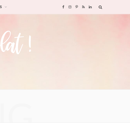
S
F
I
P
R
L
a
n
i
S
i
c
s
n
S
n
e
t
t
k
b
a
e
e
o
g
r
d
o
r
e
I
NG
k
a
s
n
m
t