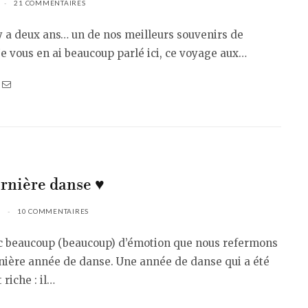
21 COMMENTAIRES
l y a deux ans… un de nos meilleurs souvenirs de
 Je vous en ai beaucoup parlé ici, ce voyage aux…
rnière danse ♥︎
10 COMMENTAIRES
ec beaucoup (beaucoup) d’émotion que nous refermons
nière année de danse. Une année de danse qui a été
 riche : il…