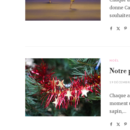
donne Car
souhaite
NOËL
Notre 
19 DÉCEMBR
Chaque an
moment un
sapin,…