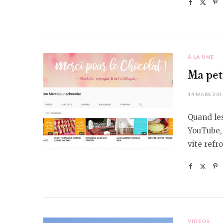
À LA UNE
Ma pet
14 MARS 201
Quand les
YouTube, 
vite refr
VIDÉOS