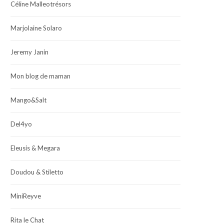
Céline Malleotrésors
Marjolaine Solaro
Jeremy Janin
Mon blog de maman
Mango&Salt
Del4yo
Eleusis & Megara
Doudou & Stiletto
MiniReyve
Rita le Chat