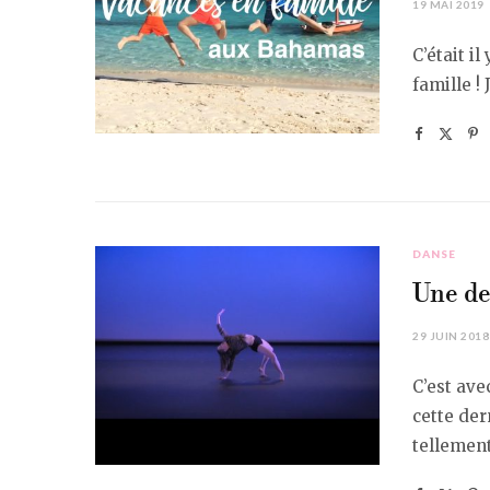
19 MAI 2019
C’était i
famille !
DANSE
Une de
29 JUIN 2018
C’est av
cette der
tellement