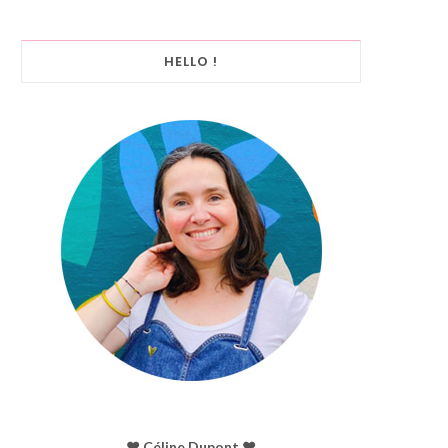
HELLO !
♥︎ Céline Dupont ♥︎