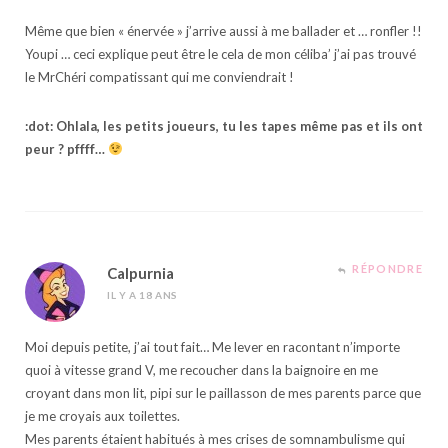
Même que bien « énervée » j’arrive aussi à me ballader et … ronfler !!
Youpi … ceci explique peut être le cela de mon céliba’ j’ai pas trouvé
le MrChéri compatissant qui me conviendrait !
:dot: Ohlala, les petits joueurs, tu les tapes même pas et ils ont
peur ? pffff…
RÉPONDRE
Calpurnia
IL Y A 18 ANS
Moi depuis petite, j’ai tout fait… Me lever en racontant n’importe
quoi à vitesse grand V, me recoucher dans la baignoire en me
croyant dans mon lit, pipi sur le paillasson de mes parents parce que
je me croyais aux toilettes.
Mes parents étaient habitués à mes crises de somnambulisme qui