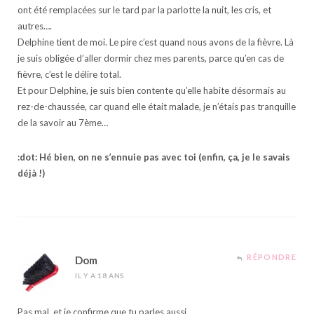
ont été remplacées sur le tard par la parlotte la nuit, les cris, et
autres….
Delphine tient de moi. Le pire c’est quand nous avons de la fièvre. Là
je suis obligée d’aller dormir chez mes parents, parce qu’en cas de
fièvre, c’est le délire total.
Et pour Delphine, je suis bien contente qu’elle habite désormais au
rez-de-chaussée, car quand elle était malade, je n’étais pas tranquille
de la savoir au 7ème…
:dot: Hé bien, on ne s’ennuie pas avec toi (enfin, ça, je le savais
déjà !)
RÉPONDRE
Dom
IL Y A 18 ANS
Pas mal, et je confirme que tu parles aussi….