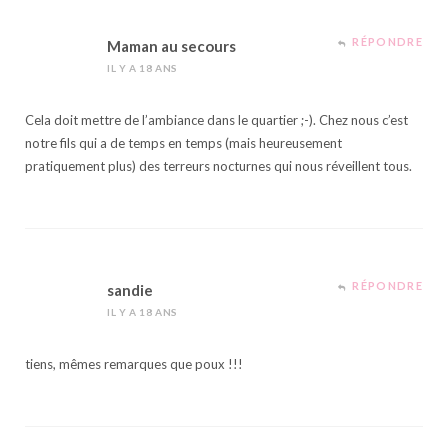
RÉPONDRE
Maman au secours
IL Y A 18 ANS
Cela doit mettre de l’ambiance dans le quartier ;-). Chez nous c’est
notre fils qui a de temps en temps (mais heureusement
pratiquement plus) des terreurs nocturnes qui nous réveillent tous.
RÉPONDRE
sandie
IL Y A 18 ANS
tiens, mêmes remarques que poux !!!