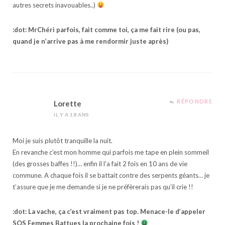
autres secrets inavouables..)
:dot: MrChéri parfois, fait comme toi, ça me fait rire (ou pas,
quand je n’arrive pas à me rendormir juste après)
RÉPONDRE
Lorette
IL Y A 18 ANS
Moi je suis plutôt tranquille la nuit.
En revanche c’est mon homme qui parfois me tape en plein sommeil
(des grosses baffes !!)… enfin il l’a fait 2 fois en 10 ans de vie
commune. A chaque fois il se battait contre des serpents géants… je
t’assure que je me demande si je ne préfèrerais pas qu’il crie !!
:dot: La vache, ça c’est vraiment pas top. Menace-le d’appeler
SOS Femmes Battues la prochaine fois !