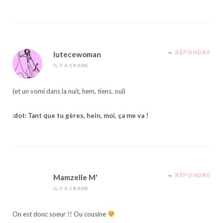
RÉPONDRE
lutecewoman
IL Y A 18 ANS
(et un vomi dans la nuit, hem, tiens, oui)
:dot: Tant que tu gères, hein, moi, ça me va !
RÉPONDRE
Mamzelle M'
IL Y A 18 ANS
On est donc soeur !! Ou cousine