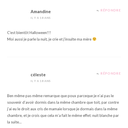
RÉPONDRE
Amandine
IL Y A 18 ANS
C’est bientôt Halloween!!!
Moi aussi je parle la nuit, je crie et j’insulte ma mère
RÉPONDRE
céleste
IL Y A 18 ANS
Ben même pas même remarque que poux parceque je n’ai pas le
souvenir d’avoir dormis dans la même chambre que toit, par contre
j’ai eu le droit aux cris de mamaie lorsque je dormais dans la même
chambre, et je crois que cela m’a fait le même effet: nuit blanche par
la suite…