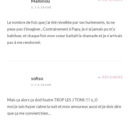
Maminou
IL Y A 18 ANS
Le nombre de fois que j’ai été réveillée par ses hurlements, tu ne
peux pas t’imaginer…Contrairement à Papy, je n’ai jamais pu m’y
habituer, et chaque fois mon coeur battait la chamade et je n’arrivais
pas à me rendormir.
RÉPONDRE
sofiso
IL Y A 18 ANS
Mais ça alors ça doit foutre TROP LES J’TONS !!! o_O
moi je suis hyper calme la nuit et mon amoureux aussi et je dois dire
que ça me convient bien…