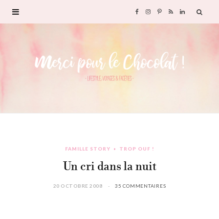
F
I
P
R
L
a
n
i
S
i
c
s
n
S
n
e
t
t
k
b
a
e
e
o
g
r
d
FAMILLE STORY
TROP OUF !
o
r
e
I
Un cri dans la nuit
k
a
s
n
20 OCTOBRE 2008
35 COMMENTAIRES
m
t