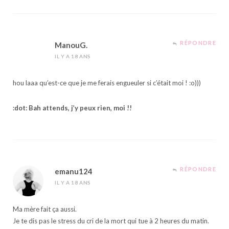
RÉPONDRE
ManouG.
IL Y A 18 ANS
hou laaa qu’est-ce que je me ferais engueuler si c’était moi ! :o)))
:dot: Bah attends, j’y peux rien, moi !!
RÉPONDRE
emanu124
IL Y A 18 ANS
Ma mère fait ça aussi.
Je te dis pas le stress du cri de la mort qui tue à 2 heures du matin.