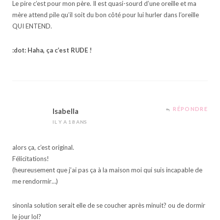
Le pire c’est pour mon père. Il est quasi-sourd d’une oreille et ma
mère attend pile qu’il soit du bon côté pour lui hurler dans l’oreille
QUI ENTEND.
:dot: Haha, ça c’est RUDE !
RÉPONDRE
Isabella
IL Y A 18 ANS
alors ça, c’est original.
Félicitations!
(heureusement que j’ai pas ça à la maison moi qui suis incapable de
me rendormir…)
sinonla solution serait elle de se coucher après minuit? ou de dormir
le jour lol?