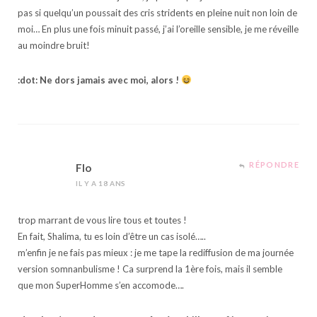
pas si quelqu’un poussait des cris stridents en pleine nuit non loin de
moi… En plus une fois minuit passé, j’ai l’oreille sensible, je me réveille
au moindre bruit!
:dot: Ne dors jamais avec moi, alors !
RÉPONDRE
Flo
IL Y A 18 ANS
trop marrant de vous lire tous et toutes !
En fait, Shalima, tu es loin d’être un cas isolé…..
m’enfin je ne fais pas mieux : je me tape la rediffusion de ma journée
version somnanbulisme ! Ca surprend la 1ère fois, mais il semble
que mon SuperHomme s’en accomode….