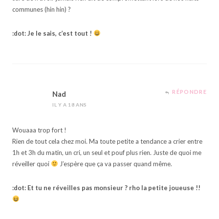
communes (hin hin) ?
:dot: Je le sais, c’est tout !
RÉPONDRE
Nad
IL Y A 18 ANS
Wouaaa trop fort !
Rien de tout cela chez moi. Ma toute petite a tendance a crier entre
1h et 3h du matin, un cri, un seul et pouf plus rien. Juste de quoi me
réveiller quoi
J’espère que ça va passer quand même.
:dot: Et tu ne réveilles pas monsieur ? rho la petite joueuse !!