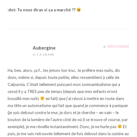
:dot: Tu nous diras si ça a marché ??
RÉPONDRE
Aubergine
IL Y A 18 ANS
Ha, ben, alors, ça f… les jetons ton truc. Je préfère mes nuits, dis
donc, même si, depuis toute petite, elles ressemblent à celle de
Calpurnia. C’était tellement puissant mon somnambulisme qui a
cessé il y a TRES peu de temps (depuis que mes enfants m’ont
bousillé mes nuits
en fait) que j’ai réussi à mettre en route dans
ma tête un automatisme qui fait que quand je commence à paniquer
(je suis debout contre le mur, je dors et je cherche – en vain – le
bouton de la lumière de l’autre côté de où il se trouve of course, par
exemple), je me réveille instantanément. Donc, je ne hurle pas
Et
puis, je me suis retrouvée tellement de fois debout dans la cuisine au