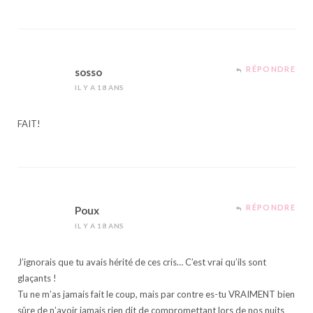
RÉPONDRE
sosso
IL Y A 18 ANS
FAIT!
RÉPONDRE
Poux
IL Y A 18 ANS
J’ignorais que tu avais hérité de ces cris… C’est vrai qu’ils sont
glaçants !
Tu ne m’as jamais fait le coup, mais par contre es-tu VRAIMENT bien
sûre de n’avoir jamais rien dit de compromettant lors de nos nuits