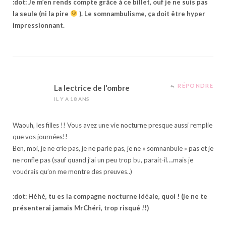
:dot: Je m’en rends compte grâce à ce billet, ouf je ne suis pas
la seule (ni la pire
). Le somnambulisme, ça doit être hyper
impressionnant.
RÉPONDRE
La lectrice de l'ombre
IL Y A 18 ANS
Waouh, les filles !! Vous avez une vie nocturne presque aussi remplie
que vos journées!!
Ben, moi, je ne crie pas, je ne parle pas, je ne « somnanbule » pas et je
ne ronfle pas (sauf quand j’ai un peu trop bu, parait-il….mais je
voudrais qu’on me montre des preuves..)
:dot: Héhé, tu es la compagne nocturne idéale, quoi ! (je ne te
présenterai jamais MrChéri, trop risqué !!)