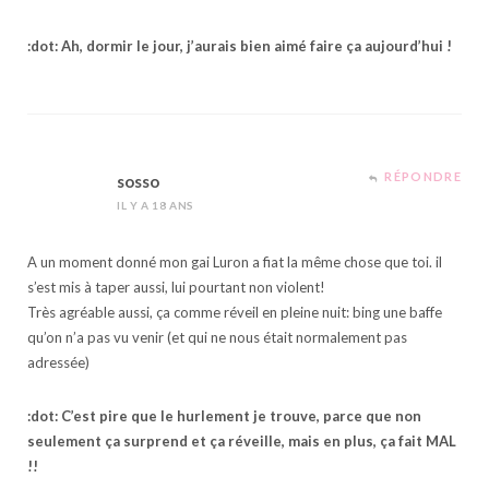
:dot: Ah, dormir le jour, j’aurais bien aimé faire ça aujourd’hui !
RÉPONDRE
sosso
IL Y A 18 ANS
A un moment donné mon gai Luron a fiat la même chose que toi. il
s’est mis à taper aussi, lui pourtant non violent!
Très agréable aussi, ça comme réveil en pleine nuit: bing une baffe
qu’on n’a pas vu venir (et qui ne nous était normalement pas
adressée)
:dot: C’est pire que le hurlement je trouve, parce que non
seulement ça surprend et ça réveille, mais en plus, ça fait MAL
!!