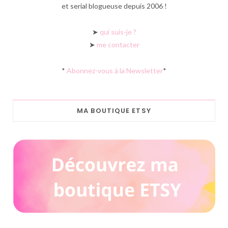
et serial blogueuse depuis 2006 !
➤
qui suis-je ?
➤
me contacter
*
Abonnez-vous à la Newsletter
*
MA BOUTIQUE ETSY