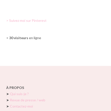
> Suivez moi sur Pinterest
>
30 visiteurs
en ligne
À PROPOS
➤
Qui suis-je ?
➤
Revue de presse / web
➤
Contactez-moi