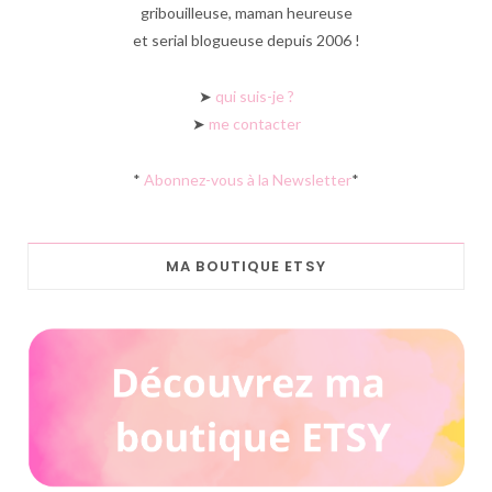
gribouilleuse, maman heureuse
et serial blogueuse depuis 2006 !
➤
qui suis-je ?
➤
me contacter
*
Abonnez-vous à la Newsletter
*
MA BOUTIQUE ETSY