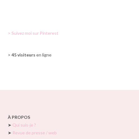
> Suivez moi sur Pinterest
>
45 visiteurs
en ligne
À PROPOS
➤
Qui suis-je ?
➤
Revue de presse / web