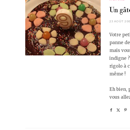
Un gâte
23 AOÛT 20
Votre pet
panne dep
mais vou
indigne ?
rigolo à 
même !
Eh bien, 
vous alle