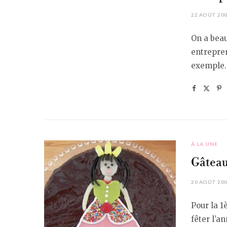
22 AOÛT 20
On a beau
entrepre
exemple.
À LA UNE
Gâteau
20 AOÛT 20
Pour la 1
fêter l’a