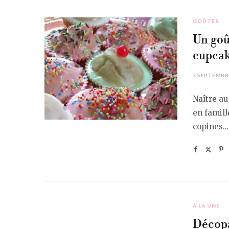
GOÛTER
Un goû
cupcak
7 SEPTEMBR
Naître au
en famill
copines…
À LA UNE
Décopa