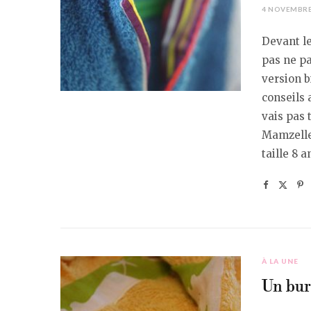
4 NOVEMBRE
Devant le
pas ne pa
version b
conseils 
vais pas 
Mamzelle 
taille 8 
À LA UNE
Un bur