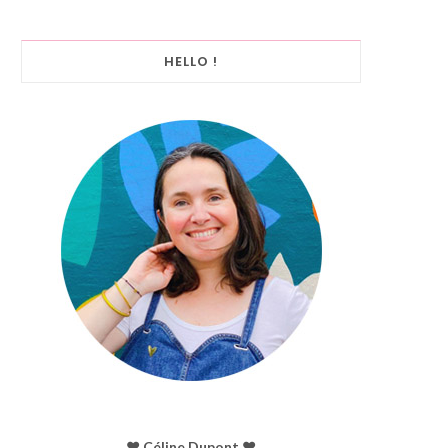
HELLO !
♥︎ Céline Dupont ♥︎