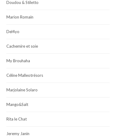
Doudou & Stiletto
Marion Romain
Del4yo
Cachemire et soie
My Brouhaha
Céline Malleotrésors
Marjolaine Solaro
Mango&Salt
Rita le Chat
Jeremy Janin