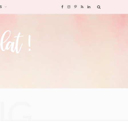
S
F
I
P
R
L
a
n
i
S
i
c
s
n
S
n
e
t
t
k
b
a
e
e
o
g
r
d
o
r
e
I
NG
k
a
s
n
m
t