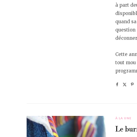
à part de
disponib
quand sa
question 
déconner
Cette ann
tout mou 
programm
À LA UNE
Le bur