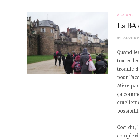
À LA UNE
La BA 
31 JANVIER 
Quand les
toutes le
trouille 
pour l’ac
Mère parf
ça comme
cruelleme
possibili
Ceci dit,
complexif