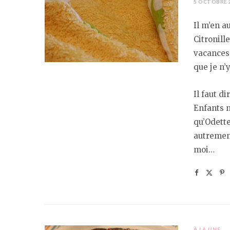
5 OCTOBRE 
Il m’en a
Citronill
vacances,
que je n’
Il faut d
Enfants n
qu’Odette
autrement
moi…
À LA UNE