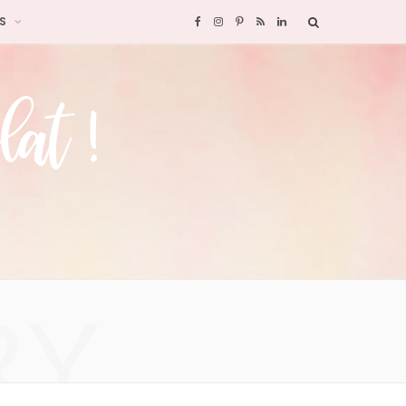
S
F
I
P
R
L
a
n
i
S
i
c
s
n
S
n
e
t
t
k
b
a
e
e
o
g
r
d
o
r
e
I
RY
k
a
s
n
m
t