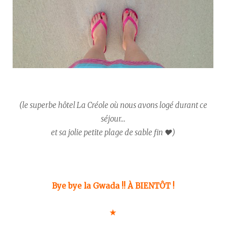
(le superbe hôtel La Créole où nous avons logé durant ce
séjour…
et sa jolie petite plage de sable fin ♥)
Bye bye la Gwada !! À BIENTÔT !
★