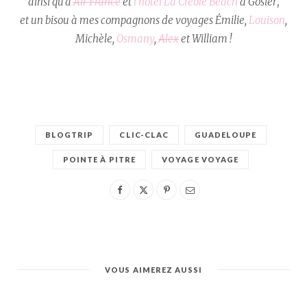
ainsi qu’à
Air France
et
l’hôtel La Créole Beach
à Gosier
,
et un bisou à mes compagnons de voyages Émilie,
Louison
,
Michèle,
Osmany
,
Alex
et William !
BLOGTRIP
CLIC-CLAC
GUADELOUPE
POINTE À PITRE
VOYAGE VOYAGE
VOUS AIMEREZ AUSSI