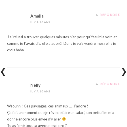
RÉPONDRE
Amalia
IL Y A 10 ANS
J’ai réussi a trouver quelques minutes hier pour qu’Yseult la voit, et
comme je t’avais dis, elle a adoré! Donc je vais vendre mes reins je
crois haha
RÉPONDRE
Nelly
IL Y A 10 ANS
Waouhh ! Ces paysages, ces animaux …. J’adore !
Ça fait un moment que je rêve de faire un safari, ton petit film m’a
donné encore plus envie d’y aller
Tu as filmé tout ça avec une go pro ?