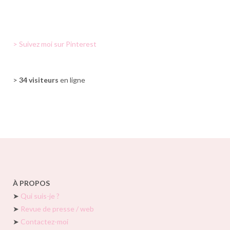
> Suivez moi sur Pinterest
>
34 visiteurs
en ligne
À PROPOS
➤
Qui suis-je ?
➤
Revue de presse / web
➤
Contactez-moi