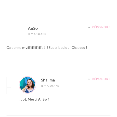
RÉPONDRE
AnSo
IL Y A 10 ANS
Ça donne enviiiiiiiiiiiiiiiiiie !!! Super boulot ! Chapeau !
RÉPONDRE
Shalima
IL Y A 10 ANS
:dot: Merci AnSo !