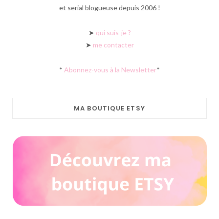
et serial blogueuse depuis 2006 !
➤
qui suis-je ?
➤
me contacter
*
Abonnez-vous à la Newsletter
*
MA BOUTIQUE ETSY