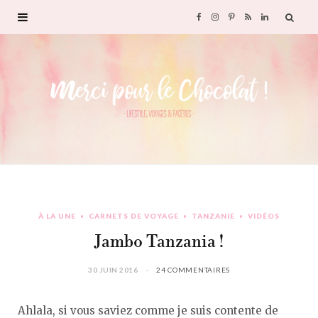
F
I
P
R
L
a
n
i
S
i
c
s
n
S
n
e
t
t
k
b
a
e
e
o
g
r
d
À LA UNE
CARNETS DE VOYAGE
TANZANIE
VIDÉOS
o
r
e
I
Jambo Tanzania !
k
a
s
n
30 JUIN 2016
24 COMMENTAIRES
m
t
Ahlala, si vous saviez comme je suis contente de