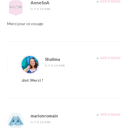
RÉPONDRE
AnneSoA
IL Y A 10 ANS
Merci pour ce voyage
RÉPONDRE
Shalima
IL Y A 10 ANS
:dot: Merci !
RÉPONDRE
marionromain
IL Y A 10 ANS