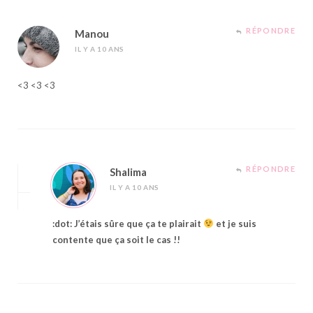
RÉPONDRE
Manou
IL Y A 10 ANS
<3 <3 <3
RÉPONDRE
Shalima
IL Y A 10 ANS
:dot: J’étais sûre que ça te plairait
et je suis
contente que ça soit le cas !!