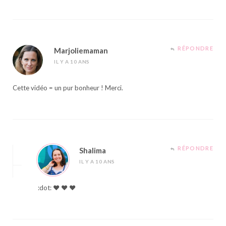
RÉPONDRE
Marjoliemaman
IL Y A 10 ANS
Cette vidéo = un pur bonheur ! Merci.
RÉPONDRE
Shalima
IL Y A 10 ANS
:dot: ♥ ♥ ♥