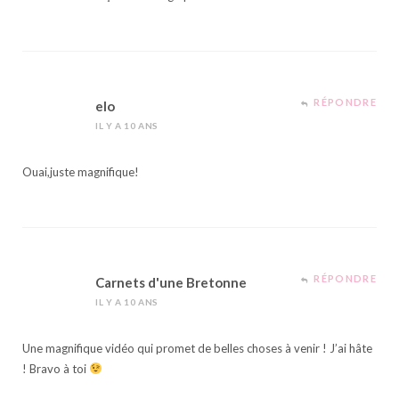
RÉPONDRE
elo
IL Y A 10 ANS
Ouai,juste magnifique!
RÉPONDRE
Carnets d'une Bretonne
IL Y A 10 ANS
Une magnifique vidéo qui promet de belles choses à venir ! J’ai hâte
! Bravo à toi