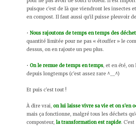
pour ne pas avoir de souci d’odeur. Il est importa
puisque c’est de là que viendront les insectes
en compost. Il faut aussi qu’il puisse pleuvoir d
•
Nous rajoutons de temps en temps des déchet
quantité limitée pour ne pas « étouffer » le com
dessus, on en rajoute un peu plus.
•
On le remue de temps en temps
, et en été, o
depuis longtemps (c’est assez rare ^__^)
Et puis c’est tout !
À dire vrai,
on lui laisse vivre sa vie et on s’en 
mais ça fonctionne, malgré tous les déchets qu’
composteur,
la transformation est rapide
. C’es