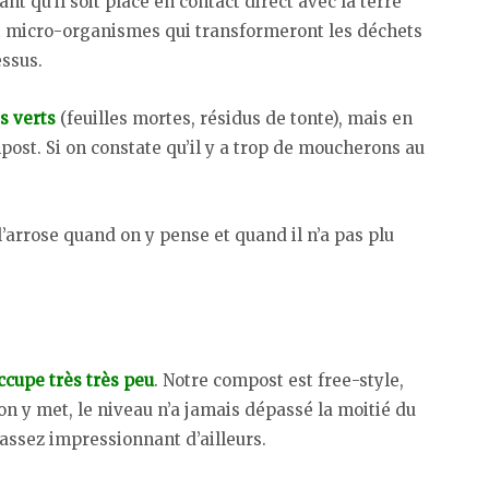
nt qu’il soit placé en contact direct avec la terre
 et micro-organismes qui transformeront les déchets
essus.
s verts
(feuilles mortes, résidus de tonte), mais en
post. Si on constate qu’il y a trop de moucherons au
n l’arrose quand on y pense et quand il n’a pas plu
occupe très très peu
. Notre compost est free-style,
on y met, le niveau n’a jamais dépassé la moitié du
t assez impressionnant d’ailleurs.