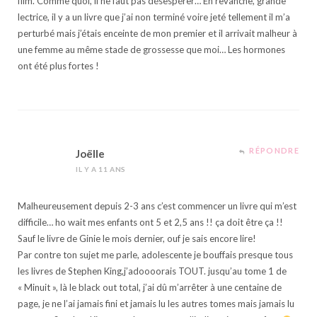
film. Comme quoi, il ne faut pas désespérer… En revanche, grande
lectrice, il y a un livre que j’ai non terminé voire jeté tellement il m’a
perturbé mais j’étais enceinte de mon premier et il arrivait malheur à
une femme au même stade de grossesse que moi… Les hormones
ont été plus fortes !
RÉPONDRE
Joëlle
IL Y A 11 ANS
Malheureusement depuis 2-3 ans c’est commencer un livre qui m’est
difficile… ho wait mes enfants ont 5 et 2,5 ans !! ça doit être ça !!
Sauf le livre de Ginie le mois dernier, ouf je sais encore lire!
Par contre ton sujet me parle, adolescente je bouffais presque tous
les livres de Stephen King,j’adoooorais TOUT. jusqu’au tome 1 de
« Minuit », là le black out total, j’ai dû m’arrêter à une centaine de
page, je ne l’ai jamais fini et jamais lu les autres tomes mais jamais lu