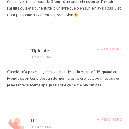
ème pages (et au bout de 3 jours d’incompréhension de l’histoire)
j’ai tilté qu’il était une suite, d’un livre que bien sur je n’avais pas lu et
dont personne n’avait en sa possession
RÉPONDRE
Tiphanie
IL Y A 11 ANS
Candide n’a pas changé ma vie mais je l’ai lu et apprécié, quand au
Monde selon Garp c’est un de mes livres références, pour les autres
je ne tenterai même aps, je sais que ça ne me plairait pas!
RÉPONDRE
Lili
IL Y A 11 ANS