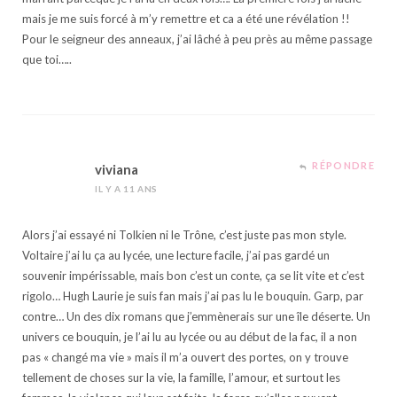
mais je me suis forcé à m’y remettre et ca a été une révélation !!
Pour le seigneur des anneaux, j’ai lâché à peu près au même passage
que toi…..
RÉPONDRE
viviana
IL Y A 11 ANS
Alors j’ai essayé ni Tolkien ni le Trône, c’est juste pas mon style.
Voltaire j’ai lu ça au lycée, une lecture facile, j’ai pas gardé un
souvenir impérissable, mais bon c’est un conte, ça se lit vite et c’est
rigolo… Hugh Laurie je suis fan mais j’ai pas lu le bouquin. Garp, par
contre… Un des dix romans que j’emmènerais sur une île déserte. Un
univers ce bouquin, je l’ai lu au lycée ou au début de la fac, il a non
pas « changé ma vie » mais il m’a ouvert des portes, on y trouve
tellement de choses sur la vie, la famille, l’amour, et surtout les