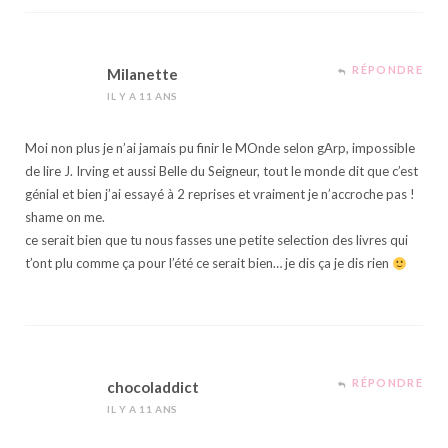
RÉPONDRE
Milanette
IL Y A 11 ANS
Moi non plus je n’ai jamais pu finir le MOnde selon gArp, impossible
de lire J. Irving et aussi Belle du Seigneur, tout le monde dit que c’est
génial et bien j’ai essayé à 2 reprises et vraiment je n’accroche pas !
shame on me.
ce serait bien que tu nous fasses une petite selection des livres qui
t’ont plu comme ça pour l’été ce serait bien… je dis ça je dis rien
RÉPONDRE
chocoladdict
IL Y A 11 ANS