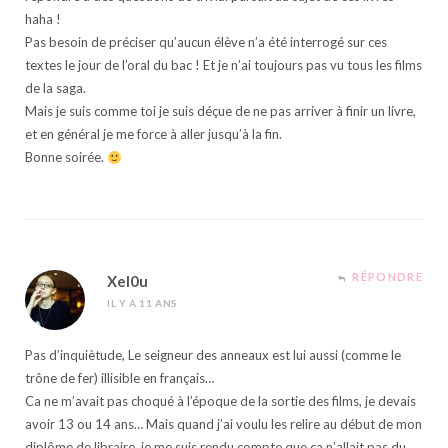
haha !
Pas besoin de préciser qu’aucun élève n’a été interrogé sur ces
textes le jour de l’oral du bac ! Et je n’ai toujours pas vu tous les films
de la saga.
Mais je suis comme toi je suis déçue de ne pas arriver à finir un livre,
et en général je me force à aller jusqu’à la fin.
Bonne soirée.
RÉPONDRE
Xel0u
IL Y A 11 ANS
Pas d’inquiètude, Le seigneur des anneaux est lui aussi (comme le
trône de fer) illisible en français…
Ca ne m’avait pas choqué à l’époque de la sortie des films, je devais
avoir 13 ou 14 ans… Mais quand j’ai voulu les relire au début de mon
diplôme de libraire, je me suis rendu compte que ça n’allait pas du