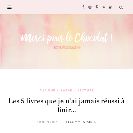
F
I
P
R
L
a
n
i
S
i
c
s
n
S
n
e
t
t
k
b
a
e
e
o
g
r
d
À LA UNE
BAZAR
LECTURE
o
r
e
I
Les 5 livres que je n’ai jamais réussi à
k
a
s
n
finir…
m
t
10 JUIN 2015
41 COMMENTAIRES