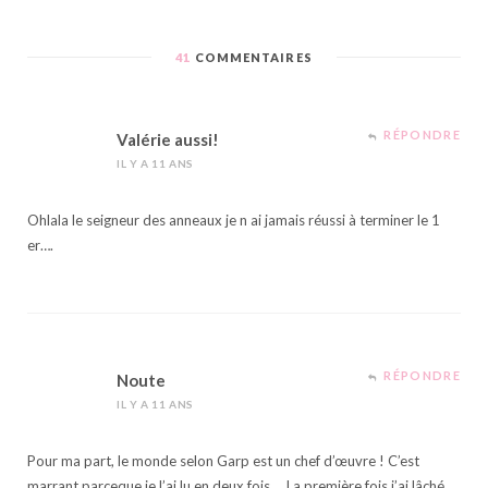
41
COMMENTAIRES
RÉPONDRE
Valérie aussi!
IL Y A 11 ANS
Ohlala le seigneur des anneaux je n ai jamais réussi à terminer le 1
er….
RÉPONDRE
Noute
IL Y A 11 ANS
Pour ma part, le monde selon Garp est un chef d’œuvre ! C’est
marrant parceque je l’ai lu en deux fois…. La première fois j’ai lâché