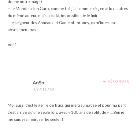
donné notre mag !)
– Le Monde selon Garp, comme toi, j’ai commencé, j’en ai lu d’autres
du même auteur, mais celui là, impossible de le finir
– le seigneur des Anneaux et Game of thrones, ça m’interesse
absolument pas
Voilà !
RÉPONDRE
AnSo
IL Y A 11 ANS
Moi aussi c’est le genre de trucs qui me traumatise et pour ma part
c’est arrivé qu’une seule fois, avec « 100 ans de solitude » … Ben je
me suis vraiment sentie seule !!!