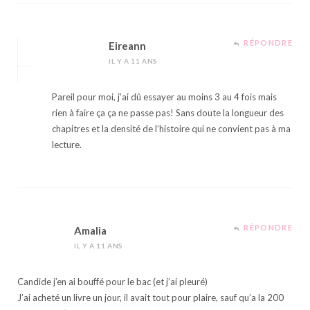
RÉPONDRE
Eireann
IL Y A 11 ANS
Pareil pour moi, j’ai dû essayer au moins 3 au 4 fois mais
rien à faire ça ça ne passe pas! Sans doute la longueur des
chapitres et la densité de l’histoire qui ne convient pas à ma
lecture.
RÉPONDRE
Amalia
IL Y A 11 ANS
Candide j’en ai bouffé pour le bac (et j’ai pleuré)
J’ai acheté un livre un jour, il avait tout pour plaire, sauf qu’a la 200