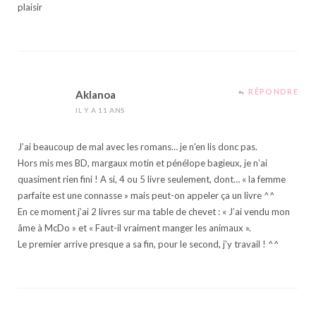
plaisir
RÉPONDRE
Aklanoa
IL Y A 11 ANS
J’ai beaucoup de mal avec les romans… je n’en lis donc pas.
Hors mis mes BD, margaux motin et pénélope bagieux, je n’ai
quasiment rien fini ! A si, 4 ou 5 livre seulement, dont… « la femme
parfaite est une connasse » mais peut-on appeler ça un livre ^^
En ce moment j’ai 2 livres sur ma table de chevet : « J’ai vendu mon
âme à McDo » et « Faut-il vraiment manger les animaux ».
Le premier arrive presque a sa fin, pour le second, j’y travail ! ^^