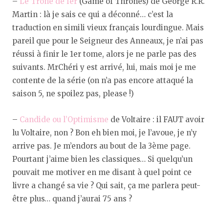
–
Le Trône de fer
(Game of Thrones) de George R.R.
Martin : là je sais ce qui a déconné… c’est la
traduction en simili vieux français lourdingue. Mais
pareil que pour le Seigneur des Anneaux, je n’ai pas
réussi à finir le 1er tome, alors je ne parle pas des
suivants. MrChéri y est arrivé, lui, mais moi je me
contente de la série (on n’a pas encore attaqué la
saison 5, ne spoilez pas, please !)
–
Candide ou l’Optimisme
de Voltaire : il FAUT avoir
lu Voltaire, non ? Bon eh bien moi, je l’avoue, je n’y
arrive pas. Je m’endors au bout de la 3ème page.
Pourtant j’aime bien les classiques… Si quelqu’un
pouvait me motiver en me disant à quel point ce
livre a changé sa vie ? Qui sait, ça me parlera peut-
être plus… quand j’aurai 75 ans ?