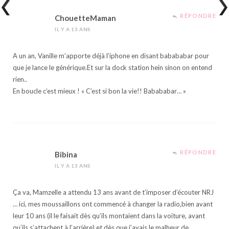
RÉPONDRE
ChouetteMaman
IL Y A 13 ANS
A un an, Vanille m’apporte déjà l’iphone en disant babababar pour
que je lance le générique.Et sur la dock station hein sinon on entend
rien..
En boucle c’est mieux ! « C’est si bon la vie!! Babababar… »
RÉPONDRE
Bibina
IL Y A 13 ANS
Ça va, Mamzelle a attendu 13 ans avant de t’imposer d’écouter NRJ
… ici, mes moussaillons ont commencé à changer la radio,bien avant
leur 10 ans (il le faisait dès qu’ils montaient dans la voiture, avant
qu’ils s’attachent à l’arrière) et dès que j’avais le malheur de