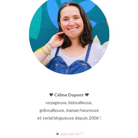
♥︎ Céline Dupont ♥︎
voyageuse, bidouilleuse,
gribouilleuse, maman heureuse
et serial blogueuse depuis 2006 !
➤
qui suis-je ?