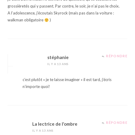
grossièretés qui y passent. Par contre, le soir, je n’ai pas le choix.
A l’adolescence, j’écoutais Skyrock (mais pas dans la voiture :
walkman obligatoire
)
RÉPONDRE
stéphanie
IL Y A 13 ANS
c’est plutôt « je te laisse imaginer » il est tard, j’écris
n’importe quoi!
RÉPONDRE
La lectrice de l'ombre
IL Y A 13 ANS