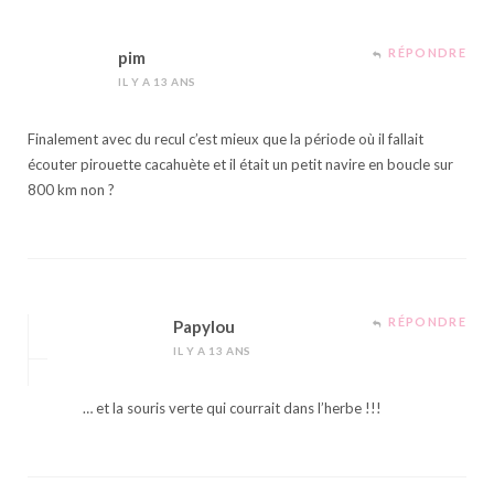
RÉPONDRE
pim
IL Y A 13 ANS
Finalement avec du recul c’est mieux que la période où il fallait
écouter pirouette cacahuète et il était un petit navire en boucle sur
800 km non ?
RÉPONDRE
Papylou
IL Y A 13 ANS
… et la souris verte qui courrait dans l’herbe !!!