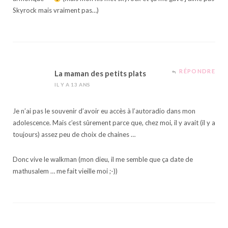
Skyrock mais vraiment pas…)
RÉPONDRE
La maman des petits plats
IL Y A 13 ANS
Je n’ai pas le souvenir d’avoir eu accès à l’autoradio dans mon
adolescence. Mais c’est sûrement parce que, chez moi, il y avait (il y a
toujours) assez peu de choix de chaines …
Donc vive le walkman (mon dieu, il me semble que ça date de
mathusalem … me fait vieille moi ;-))