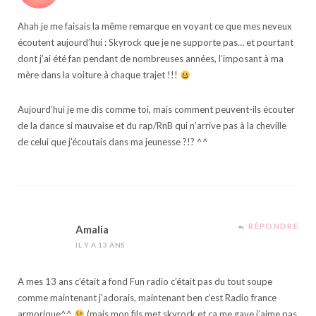
Ahah je me faisais la même remarque en voyant ce que mes neveux
écoutent aujourd’hui : Skyrock que je ne supporte pas… et pourtant
dont j’ai été fan pendant de nombreuses années, l’imposant à ma
mère dans la voiture à chaque trajet !!!
Aujourd’hui je me dis comme toi, mais comment peuvent-ils écouter
de la dance si mauvaise et du rap/RnB qui n’arrive pas à la cheville
de celui que j’écoutais dans ma jeunesse ?!? ^^
RÉPONDRE
Amalia
IL Y A 13 ANS
A mes 13 ans c’était a fond Fun radio c’était pas du tout soupe
comme maintenant j’adorais, maintenant ben c’est Radio france
armorique^^
(mais mon fils met skyrock et ça me gave j’aime pas