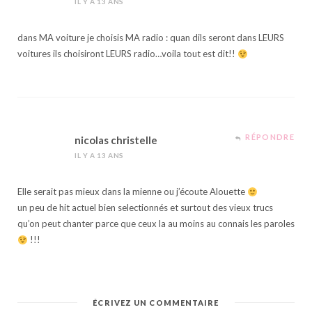
IL Y A 13 ANS
dans MA voiture je choisis MA radio : quan dils seront dans LEURS
voitures ils choisiront LEURS radio…voila tout est dit!!
RÉPONDRE
nicolas christelle
IL Y A 13 ANS
Elle serait pas mieux dans la mienne ou j’écoute Alouette
un peu de hit actuel bien selectionnés et surtout des vieux trucs
qu’on peut chanter parce que ceux la au moins au connais les paroles
!!!
ÉCRIVEZ UN COMMENTAIRE