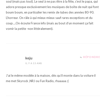
soul (mais pas tout). Le seul à ne pas être à la fête, c’est le papa, qui
adore presque exclusivement les musiques de boîte de nuit qui font
boum boum, en particulier les remix de tubes des années 80-90.
L’horreur. On râle à qui mieux mieux sauf rares exceptions et du
coup….On écoute France info (mais au bout d’un moment ça fait
vomir la petite -non littéralement).
RÉPONDRE
keju
IL Y A 13 ANS
J’ai le même modèle à la maison, dès qu’il monte dans la voiture il
me met Skyrock ,NRJ ou Fun Radio, rhaaaaa ;(