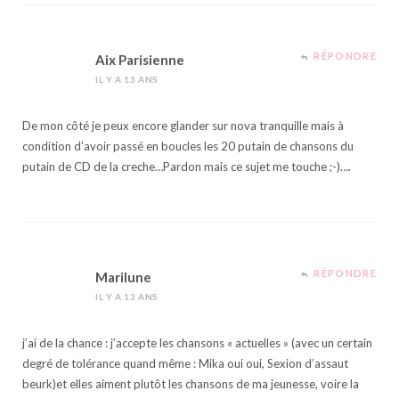
RÉPONDRE
Aix Parisienne
IL Y A 13 ANS
De mon côté je peux encore glander sur nova tranquille mais à
condition d’avoir passé en boucles les 20 putain de chansons du
putain de CD de la creche…Pardon mais ce sujet me touche ;-)….
RÉPONDRE
Marilune
IL Y A 13 ANS
j’ai de la chance : j’accepte les chansons « actuelles » (avec un certain
degré de tolérance quand même : Mika oui oui, Sexion d’assaut
beurk)et elles aiment plutôt les chansons de ma jeunesse, voire la