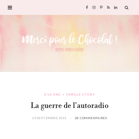
F
I
P
R
L
a
n
i
S
i
c
s
n
S
n
e
t
t
k
b
a
e
e
o
g
r
d
À LA UNE
FAMILLE STORY
o
r
e
I
La guerre de l’autoradio
k
a
s
n
19 SEPTEMBRE 2013
28 COMMENTAIRES
m
t