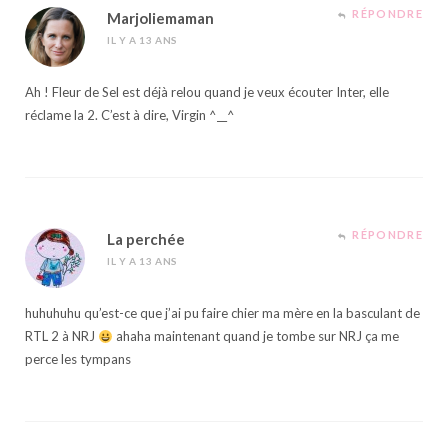
RÉPONDRE
Marjoliemaman
IL Y A 13 ANS
Ah ! Fleur de Sel est déjà relou quand je veux écouter Inter, elle
réclame la 2. C’est à dire, Virgin ^__^
RÉPONDRE
La perchée
IL Y A 13 ANS
huhuhuhu qu’est-ce que j’ai pu faire chier ma mère en la basculant de
RTL 2 à NRJ
ahaha maintenant quand je tombe sur NRJ ça me
perce les tympans