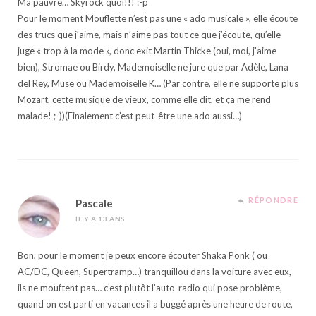
Ma pauvre… Skyrock quoi!!! :-p
Pour le moment Mouflette n’est pas une « ado musicale », elle écoute
des trucs que j’aime, mais n’aime pas tout ce que j’écoute, qu’elle
juge « trop à la mode », donc exit Martin Thicke (oui, moi, j’aime
bien), Stromae ou Birdy, Mademoiselle ne jure que par Adèle, Lana
del Rey, Muse ou Mademoiselle K… (Par contre, elle ne supporte plus
Mozart, cette musique de vieux, comme elle dit, et ça me rend
malade! ;-))(Finalement c’est peut-être une ado aussi…)
RÉPONDRE
Pascale
IL Y A 13 ANS
Bon, pour le moment je peux encore écouter Shaka Ponk ( ou
AC/DC, Queen, Supertramp…) tranquillou dans la voiture avec eux,
ils ne mouftent pas… c’est plutôt l’auto-radio qui pose problème,
quand on est parti en vacances il a buggé après une heure de route,