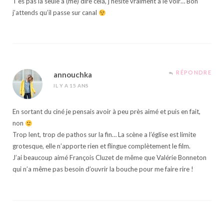
T’es pas la seule a (me) dire cela, j’hésite vraiment a le voir… Bon
j’attends qu’il passe sur canal
RÉPONDRE
annouchka
IL Y A 15 ANS
En sortant du ciné je pensais avoir à peu près aimé et puis en fait,
non
Trop lent, trop de pathos sur la fin… La scène a l’église est limite
grotesque, elle n’apporte rien et flingue complètement le film.
J’ai beaucoup aimé François Cluzet de même que Valérie Bonneton
qui n’a même pas besoin d’ouvrir la bouche pour me faire rire !