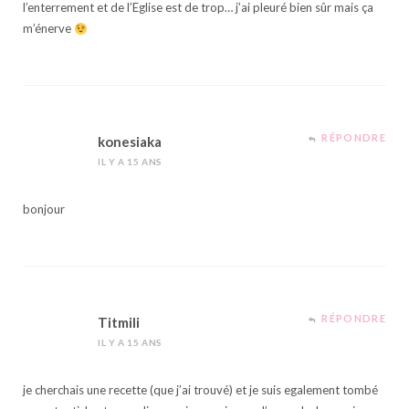
l’enterrement et de l’Eglise est de trop… j’ai pleuré bien sûr mais ça
m’énerve
RÉPONDRE
konesiaka
IL Y A 15 ANS
bonjour
RÉPONDRE
Titmili
IL Y A 15 ANS
je cherchais une recette (que j’ai trouvé) et je suis egalement tombé