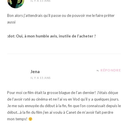
IL Y A 15 ANS
Bon alors j’attendrais qu’il passe ou de pouvoir me le faire prêter
aussi
:dot: Oui, à mon humble avis, inutile de l’acheter !
RÉPONDRE
Jena
IL Y A 15 ANS
Pour moi ce film était la grosse blague de l’an dernier! J’étais déçue
de l’avoir raté au cinéma et ne l’ai vu en Vod qu’il y a quelques jours.
Je me suis ennuyée du début à la fin, fin que l’on connaissait depuis le
début…à la fin du film j’en ai voulu à Canet de m’avoir fait perdre
mon temps!