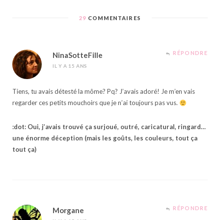
29
COMMENTAIRES
RÉPONDRE
NinaSotteFille
IL Y A 15 ANS
Tiens, tu avais détesté la môme? Pq? J’avais adoré! Je m’en vais
regarder ces petits mouchoirs que je n’ai toujours pas vus.
:dot: Oui, j’avais trouvé ça surjoué, outré, caricatural, ringard…
une énorme déception (mais les goûts, les couleurs, tout ça
tout ça)
RÉPONDRE
Morgane