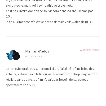
et j’ai les mêmes conclusions que toi concernant ce film…certes
sympatoche, mais voilà sympathique est le mot…
c’est pas un film dont on se souviendra dans 20 ans….même pas
10….
la fin au cimetière m’a émue c’est clair mais voilà…..rien de plus…
RÉPONDRE
Maman d'ados
IL Y A 15 ANS
Je ne reviendrais pas sur ce que j’ai dit, j’ai aimé le film, le jeu des
acteurs,les lieux…sauf la fin qui est vraiment trop: trop longue, trop
réaliste sans doute,…le film n’avait pas besoin de ça, et nous
spectateurs non plus.