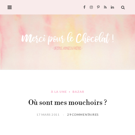
F
I
P
R
L
a
n
i
S
i
c
s
n
S
n
e
t
t
k
b
a
e
e
o
g
r
d
À LA UNE
BAZAR
o
r
e
I
Où sont mes mouchoirs ?
k
a
s
n
17 MARS 2011
29 COMMENTAIRES
m
t