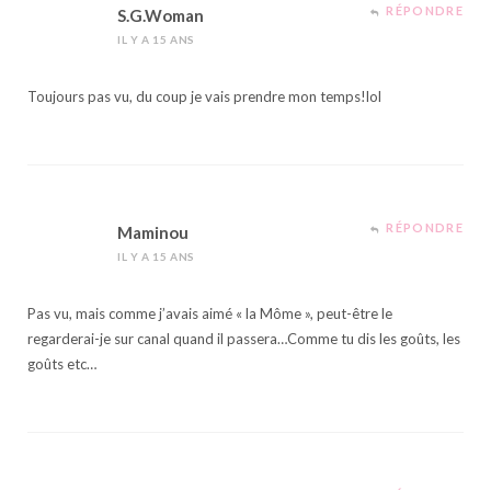
RÉPONDRE
S.G.Woman
IL Y A 15 ANS
Toujours pas vu, du coup je vais prendre mon temps!lol
RÉPONDRE
Maminou
IL Y A 15 ANS
Pas vu, mais comme j’avais aimé « la Môme », peut-être le
regarderai-je sur canal quand il passera…Comme tu dis les goûts, les
goûts etc…