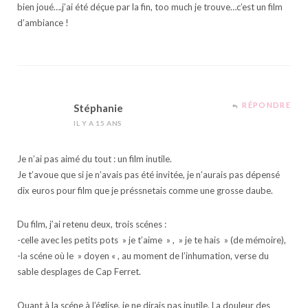
bien joué….j’ai été déçue par la fin, too much je trouve…c’est un film
d’ambiance !
RÉPONDRE
Stéphanie
IL Y A 15 ANS
Je n’ai pas aimé du tout : un film inutile.
Je t’avoue que si je n’avais pas été invitée, je n’aurais pas dépensé
dix euros pour film que je préssnetais comme une grosse daube.
Du film, j’ai retenu deux, trois scénes :
-celle avec les petits pots » je t’aime » , » je te hais » (de mémoire),
-la scéne où le » doyen « , au moment de l’inhumation, verse du
sable desplages de Cap Ferret.
Quant à la scéne à l’église, je ne dirais pas inutile. La douleur des