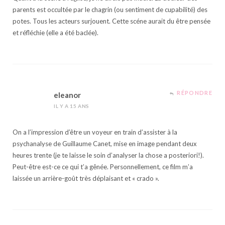
parents est occultée par le chagrin (ou sentiment de cupabilité) des
potes. Tous les acteurs surjouent. Cette scéne aurait du être pensée
et réfléchie (elle a été baclée).
RÉPONDRE
eleanor
IL Y A 15 ANS
On a l’impression d’être un voyeur en train d’assister à la
psychanalyse de Guillaume Canet, mise en image pendant deux
heures trente (je te laisse le soin d’analyser la chose a posteriori!).
Peut-être est-ce ce qui t’a gênée. Personnellement, ce film m’a
laissée un arrière-goût très déplaisant et « crado ».