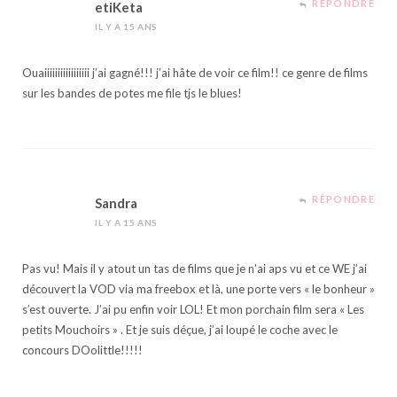
RÉPONDRE
etiKeta
IL Y A 15 ANS
Ouaiiiiiiiiiiiiiiiii j’ai gagné!!! j’ai hâte de voir ce film!! ce genre de films
sur les bandes de potes me file tjs le blues!
RÉPONDRE
Sandra
IL Y A 15 ANS
Pas vu! Mais il y atout un tas de films que je n’ai aps vu et ce WE j’ai
découvert la VOD via ma freebox et là, une porte vers « le bonheur »
s’est ouverte. J’ai pu enfin voir LOL! Et mon porchain film sera « Les
petits Mouchoirs » . Et je suis déçue, j’ai loupé le coche avec le
concours DOolittle!!!!!