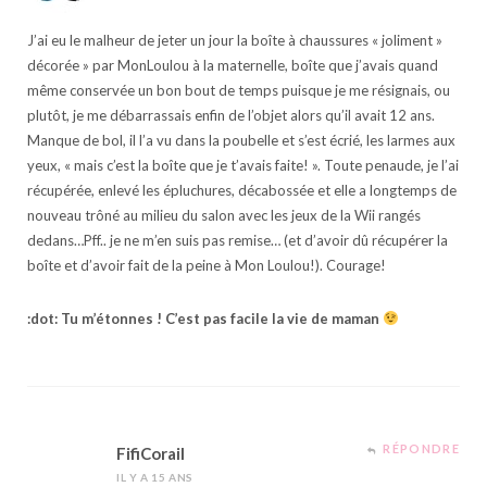
J’ai eu le malheur de jeter un jour la boîte à chaussures « joliment »
décorée » par MonLoulou à la maternelle, boîte que j’avais quand
même conservée un bon bout de temps puisque je me résignais, ou
plutôt, je me débarrassais enfin de l’objet alors qu’il avait 12 ans.
Manque de bol, il l’a vu dans la poubelle et s’est écrié, les larmes aux
yeux, « mais c’est la boîte que je t’avais faite! ». Toute penaude, je l’ai
récupérée, enlevé les épluchures, décabossée et elle a longtemps de
nouveau trôné au milieu du salon avec les jeux de la Wii rangés
dedans…Pff.. je ne m’en suis pas remise… (et d’avoir dû récupérer la
boîte et d’avoir fait de la peine à Mon Loulou!). Courage!
:dot: Tu m’étonnes ! C’est pas facile la vie de maman
RÉPONDRE
FifiCorail
IL Y A 15 ANS