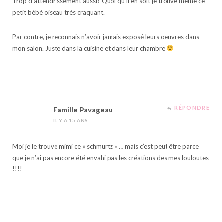
Trop d’attendrissement aussi? Quoi qu’il en soit je trouve même ce
petit bébé oiseau très craquant.
Par contre, je reconnais n’avoir jamais exposé leurs oeuvres dans
mon salon. Juste dans la cuisine et dans leur chambre
RÉPONDRE
Famille Pavageau
IL Y A 15 ANS
Moi je le trouve mimi ce « schmurtz » … mais c’est peut être parce
que je n’ai pas encore été envahi pas les créations des mes louloutes
!!!!