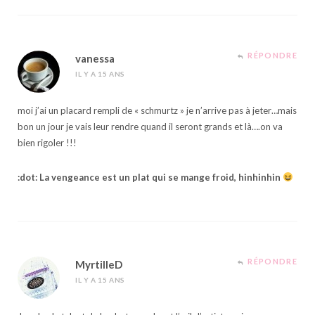
RÉPONDRE
vanessa
IL Y A 15 ANS
moi j’ai un placard rempli de « schmurtz » je n’arrive pas à jeter…mais
bon un jour je vais leur rendre quand il seront grands et là….on va
bien rigoler !!!
:dot: La vengeance est un plat qui se mange froid, hinhinhin
RÉPONDRE
MyrtilleD
IL Y A 15 ANS