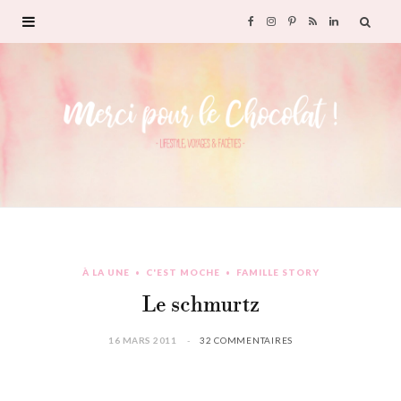
F
I
P
R
L
a
n
i
S
i
c
s
n
S
n
e
t
t
k
b
a
e
e
o
g
r
d
À LA UNE
C'EST MOCHE
FAMILLE STORY
o
r
e
I
Le schmurtz
k
a
s
n
16 MARS 2011
32 COMMENTAIRES
m
t