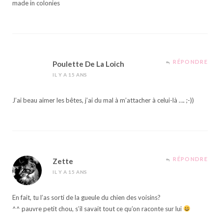
made in colonies
RÉPONDRE
Poulette De La Loich
IL Y A 15 ANS
J’ai beau aimer les bêtes, j’ai du mal à m’attacher à celui-là …. ;-))
RÉPONDRE
Zette
IL Y A 15 ANS
En fait, tu l’as sorti de la gueule du chien des voisins?
^^ pauvre petit chou, s’il savait tout ce qu’on raconte sur lui