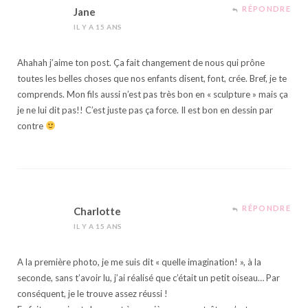
RÉPONDRE
Jane
IL Y A 15 ANS
Ahahah j’aime ton post. Ça fait changement de nous qui prône
toutes les belles choses que nos enfants disent, font, crée. Bref, je te
comprends. Mon fils aussi n’est pas très bon en « sculpture » mais ça
je ne lui dit pas!! C’est juste pas ça force. Il est bon en dessin par
contre
RÉPONDRE
Charlotte
IL Y A 15 ANS
A la première photo, je me suis dit « quelle imagination! », à la
seconde, sans t’avoir lu, j’ai réalisé que c’était un petit oiseau… Par
conséquent, je le trouve assez réussi !