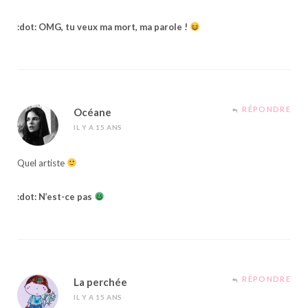
:dot: OMG, tu veux ma mort, ma parole !
RÉPONDRE
Océane
IL Y A 15 ANS
Quel artiste
:dot: N’est-ce pas
RÉPONDRE
La perchée
IL Y A 15 ANS