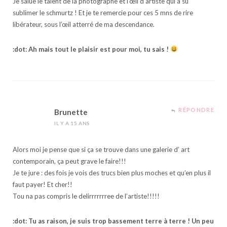
Je salue le talent de la photographe et l’œil d’artiste qui a su
sublimer le schmurtz ! Et je te remercie pour ces 5 mns de rire
libérateur, sous l’œil atterré de ma descendance.
:dot: Ah mais tout le plaisir est pour moi, tu sais !
RÉPONDRE
Brunette
IL Y A 15 ANS
Alors moi je pense que si ça se trouve dans une galerie d’ art
contemporain, ça peut grave le faire!!!
Je te jure : des fois je vois des trucs bien plus moches et qu’en plus il
faut payer! Et cher!!
Tou na pas compris le delirrrrrrree de l’artiste!!!!!
:dot: Tu as raison, je suis trop bassement terre à terre ! Un peu