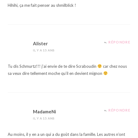
Hihihi, ça me fait penser au shmilblick !
RÉPONDRE
Alister
IL Y A 15 ANS
Tu dis Schmurtz!!! j’ai envie de te dire Scraboudin
car chez nous
sa veux dire tellement moche qu’il en devient mignon
RÉPONDRE
MadameNi
IL Y A 15 ANS
Au moins, il y en a un qui a du goût dans la famille. Les autres n’ont