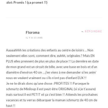
:dot: Promis ! (ça promet !!)
RÉPONDRE
Floroma
IL Y A 15 ANS
Aaaaahhhh les créations des enfants au centre de loisirs … Non
seulement elles sont, comment dire, euhhh, originales ? Mais EN
PLUS elles prennent de plus en plus de place !! La dernière en date
de mon grand est un circuit de bille, avec une base en bois et d’un
diamètre d’environ 40 cm … j’en viens à me demander si les anim’
nous en veulent vraiment ou s’ils n’ont pas d’enfant EUX !!
Je ne te dirais donc qu’une chose : PROFITES !! Parceque le
schmurtz de Miniloup il est peut-être ORIGINAL (si si je t’assure)
mais surtout il est PETIT et ça c’est bien !! Attends les prochaines
vacances et tu verras débarquer la maman schmurtz de 40 cm de
haut !!