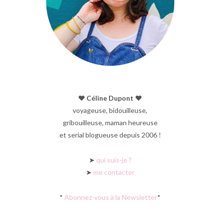
♥︎ Céline Dupont ♥︎
voyageuse, bidouilleuse,
gribouilleuse, maman heureuse
et serial blogueuse depuis 2006 !
➤
qui suis-je ?
➤
me contacter
*
Abonnez-vous à la Newsletter
*