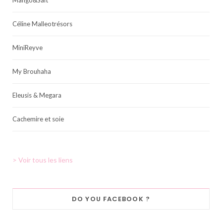
Mango&Salt
Céline Malleotrésors
MiniReyve
My Brouhaha
Eleusis & Megara
Cachemire et soie
> Voir tous les liens
DO YOU FACEBOOK ?