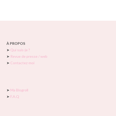
À PROPOS
➤
Qui suis-je ?
➤
Revue de presse / web
➤
Contactez-moi
➤
Ma Blogroll
➤
F.A.Q