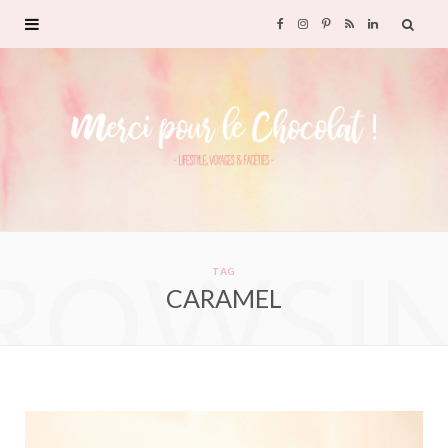
F
I
P
R
L
a
n
i
S
i
c
s
n
S
n
e
t
t
k
b
a
e
e
ROWSI
o
g
r
d
TAG
CARAMEL
o
r
e
I
k
a
s
n
m
t