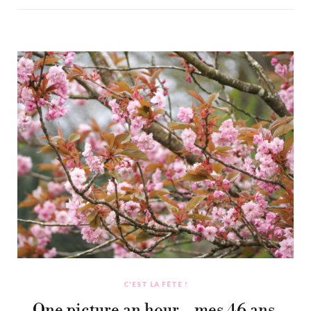
C'EST LA FÊTE !
One picture an hour – mes 46 ans,