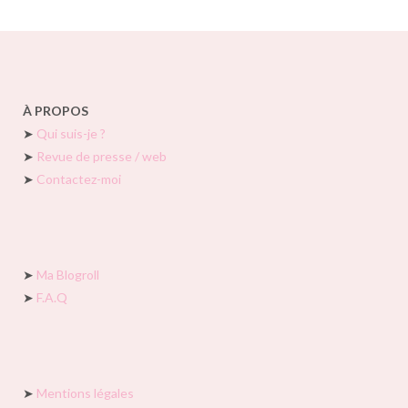
À PROPOS
➤
Qui suis-je ?
➤
Revue de presse / web
➤
Contactez-moi
➤
Ma Blogroll
➤
F.A.Q
➤
Mentions légales