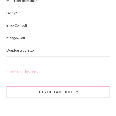
Mon blog de maman
Del4yo
BlackConfetti
Mango&Salt
Doudou & Stiletto
> Voir tous les liens
DO YOU FACEBOOK ?