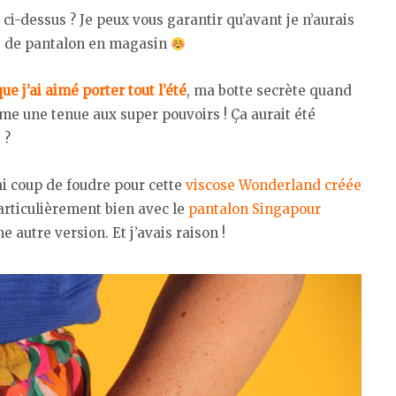
 ci-dessus ? Je peux vous garantir qu’avant je n’aurais
pe de pantalon en magasin
e j’ai aimé porter tout l’été
, ma botte secrète quand
mme une tenue aux super pouvoirs ! Ça aurait été
 ?
vrai coup de foudre pour cette
viscose Wonderland créée
particulièrement bien avec le
pantalon Singapour
e autre version. Et j’avais raison !