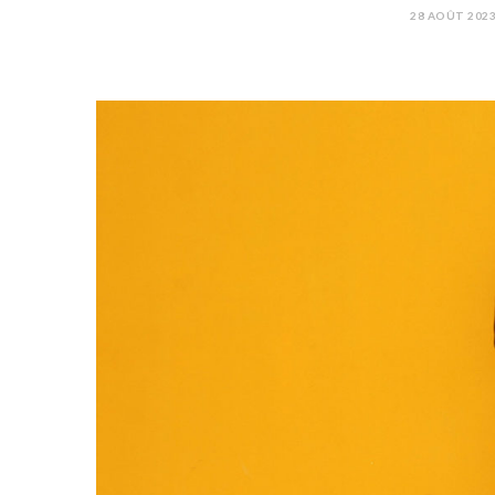
28 AOÛT 202