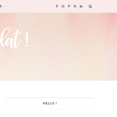
S
F
I
P
R
L
a
n
i
S
i
c
s
n
S
n
e
t
t
k
b
a
e
e
o
g
r
d
o
r
e
I
k
a
s
n
HELLO !
m
t