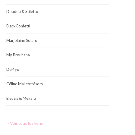
Doudou & Stiletto
BlackConfetti
Marjolaine Solaro
My Brouhaha
Del4yo
Céline Malleotrésors
Eleusis & Megara
> Voir tous les liens