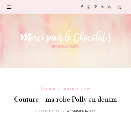
F
I
P
R
L
a
n
i
S
i
c
s
n
S
n
e
t
t
k
b
a
e
e
o
g
r
d
À LA UNE
COUTURE
DIY
o
r
e
I
Couture – ma robe Polly en denim
k
a
s
n
6 JUILLET 2023
4 COMMENTAIRES
m
t