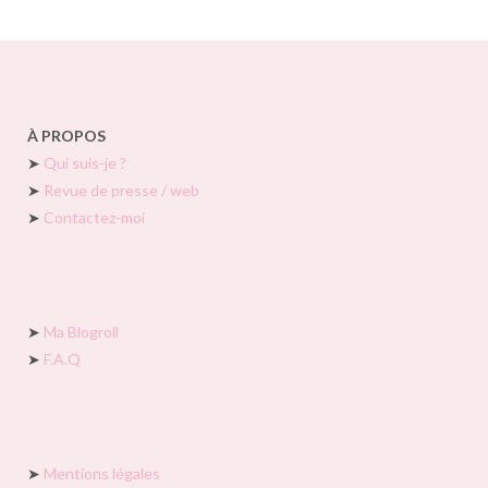
À PROPOS
➤
Qui suis-je ?
➤
Revue de presse / web
➤
Contactez-moi
➤
Ma Blogroll
➤
F.A.Q
➤
Mentions légales