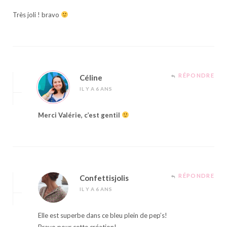
Très joli ! bravo
RÉPONDRE
Céline
IL Y A 6 ANS
Merci Valérie, c’est gentil
RÉPONDRE
Confettisjolis
IL Y A 6 ANS
Elle est superbe dans ce bleu plein de pep’s!
Bravo pour cette création!