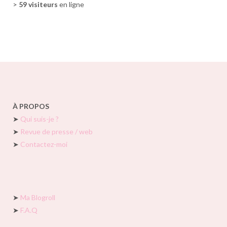
>
59 visiteurs
en ligne
À PROPOS
➤
Qui suis-je ?
➤
Revue de presse / web
➤
Contactez-moi
➤
Ma Blogroll
➤
F.A.Q