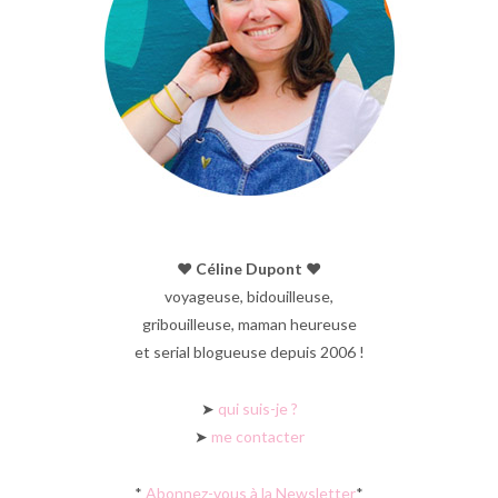
♥︎ Céline Dupont ♥︎
voyageuse, bidouilleuse,
gribouilleuse, maman heureuse
et serial blogueuse depuis 2006 !
➤
qui suis-je ?
➤
me contacter
*
Abonnez-vous à la Newsletter
*