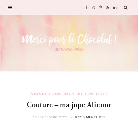
F
I
P
R
L
a
n
i
S
i
c
s
n
S
n
e
t
t
k
b
a
e
e
o
g
r
d
À LA UNE
COUTURE
DIY
J'AI TESTÉ
o
r
e
I
Couture – ma jupe Alienor
k
a
s
n
17 SEPTEMBRE 2020
8 COMMENTAIRES
m
t