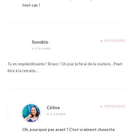
tout cas !
RÉPONDRE
Sosobio
IL Y A 6 ANS
Tu es resplendissante ! Bravo ! Un jour je ferai de la couture… Peut-
être à la retraite…
RÉPONDRE
Céline
IL Y A 6 ANS
Oh, pourquoi pas avant ? C’est vraiment chouette