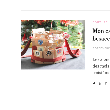
COUTURE
Mon ca
besace
8 DÉCEMBRE
Le calend
des mois 
troisième