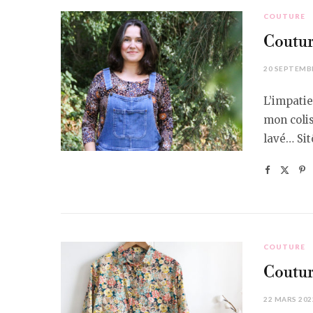
COUTURE
Coutur
20 SEPTEMB
L’impatie
mon colis
lavé… Sit
COUTURE
Coutur
22 MARS 202