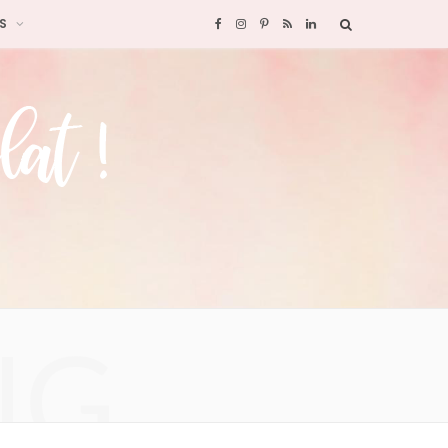
S
F
I
P
R
L
a
n
i
S
i
c
s
n
S
n
e
t
t
k
b
a
e
e
o
g
r
d
o
r
e
I
NG
k
a
s
n
m
t