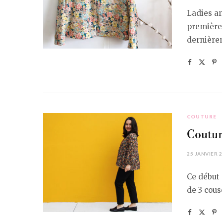
Ladies a
première 
dernièrem
COUTURE
Coutur
25 JANVIER 
Ce début
de 3 cous