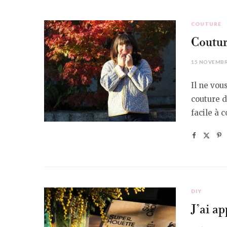
COUTURE
Coutur
15 NOVEMBR
Il ne vou
couture d
facile à 
DIY
J’ai ap