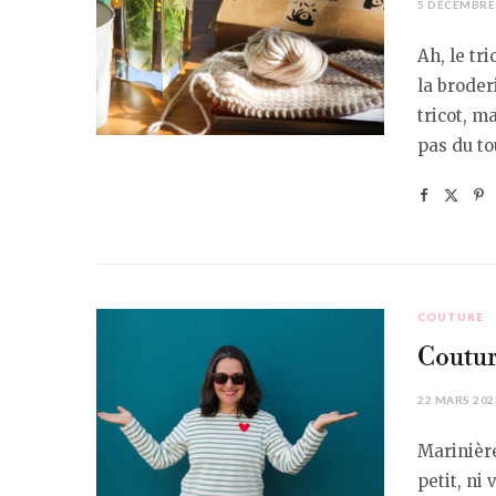
5 DÉCEMBRE
Ah, le tri
la broder
tricot, m
pas du tou
COUTURE
Coutur
22 MARS 202
Marinière
petit, ni