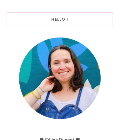
HELLO !
♥︎ Céline Dupont ♥︎