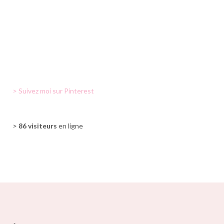
> Suivez moi sur Pinterest
>
86 visiteurs
en ligne