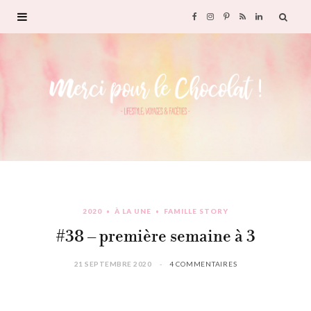
F
I
P
R
L
a
n
i
S
i
c
s
n
S
n
e
t
t
k
b
a
e
e
o
g
r
d
2020
À LA UNE
FAMILLE STORY
o
r
e
I
#38 – première semaine à 3
k
a
s
n
21 SEPTEMBRE 2020
4 COMMENTAIRES
m
t