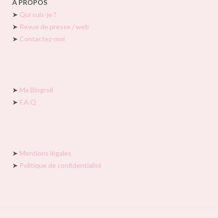
À PROPOS
➤
Qui suis-je ?
➤
Revue de presse / web
➤
Contactez-moi
➤
Ma Blogroll
➤
F.A.Q
➤
Mentions légales
➤
Politique de confidentialité