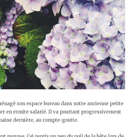
éaménagé son espace bureau dans notre ancienne petite
er en ermite salarié. Il va pourtant progressivement
maine dernière, au compte-goutte.
 morose, j’ai repris un peu du poil de la bête lors de