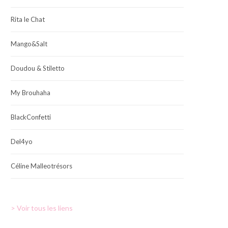
Rita le Chat
Mango&Salt
Doudou & Stiletto
My Brouhaha
BlackConfetti
Del4yo
Céline Malleotrésors
> Voir tous les liens