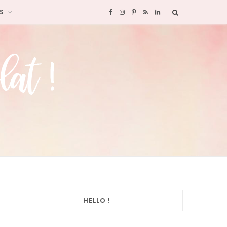
S
F
I
P
R
L
a
n
i
S
i
c
s
n
S
n
e
t
t
k
b
a
e
e
o
g
r
d
o
r
e
I
k
a
s
n
HELLO !
m
t