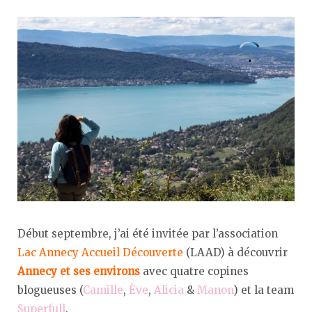
Début septembre, j’ai été invitée par l’association
Lac Annecy Accueil Découverte
(LAAD) à découvrir
Annecy et ses environs
avec quatre copines
blogueuses (
Camille
,
Ève
,
Alicia
&
Manon
) et la team
Superfull
.