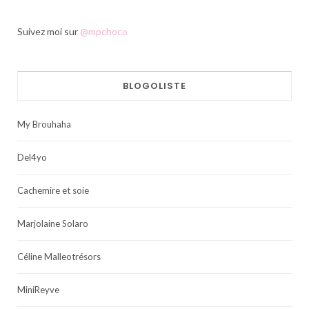
Suivez moi sur
@mpchoco
BLOGOLISTE
My Brouhaha
Del4yo
Cachemire et soie
Marjolaine Solaro
Céline Malleotrésors
MiniReyve