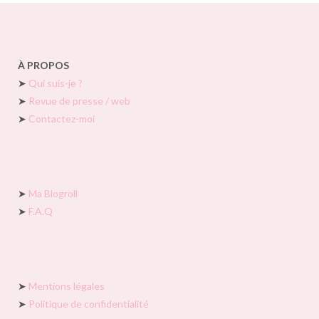
À PROPOS
➤
Qui suis-je ?
➤
Revue de presse / web
➤
Contactez-moi
➤
Ma Blogroll
➤
F.A.Q
➤
Mentions légales
➤
Politique de confidentialité