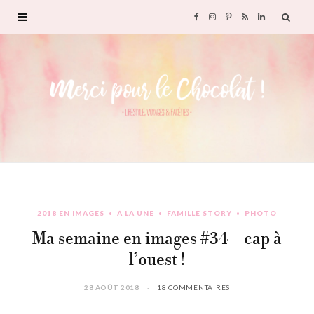
F
I
P
R
L
a
n
i
S
i
c
s
n
S
n
e
t
t
k
b
a
e
e
o
g
r
d
2018 EN IMAGES
À LA UNE
FAMILLE STORY
PHOTO
o
r
e
I
Ma semaine en images #34 – cap à
k
a
s
n
l’ouest !
m
t
28 AOÛT 2018
18 COMMENTAIRES