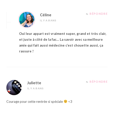
RÉPONDRE
Céline
IL Y A 8 ANS
Oui leur appart est vraiment super, grand et très clair,
et juste à côté de la fac… La savoir avec sa meilleure
amie qui fait aussi médecine c’est chouette aussi, ça
rassure !
RÉPONDRE
Juliette
IL Y A 8 ANS
Courage pour cette rentrée si spéciale
<3