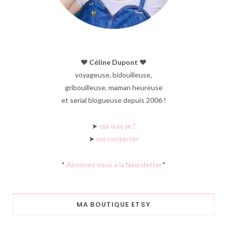
♥︎ Céline Dupont ♥︎
voyageuse, bidouilleuse,
gribouilleuse, maman heureuse
et serial blogueuse depuis 2006 !
➤
qui suis-je ?
➤
me contacter
*
Abonnez-vous à la Newsletter
*
MA BOUTIQUE ETSY