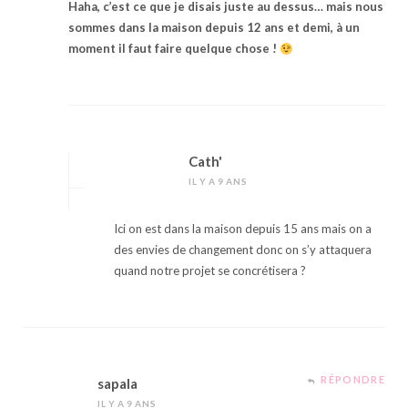
Haha, c’est ce que je disais juste au dessus… mais nous
sommes dans la maison depuis 12 ans et demi, à un
moment il faut faire quelque chose !
Cath'
IL Y A 9 ANS
Ici on est dans la maison depuis 15 ans mais on a
des envies de changement donc on s’y attaquera
quand notre projet se concrétisera ?
RÉPONDRE
sapala
IL Y A 9 ANS