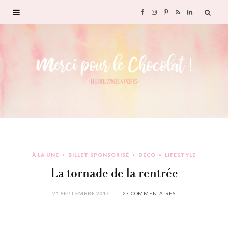
F
I
P
R
L
a
n
i
S
i
c
s
n
S
n
e
t
t
k
b
a
e
e
o
g
r
d
À LA UNE
BILLET SPONSORISÉ
DÉCO
LIFESTYLE
o
r
e
I
La tornade de la rentrée
k
a
s
n
21 SEPTEMBRE 2017
27 COMMENTAIRES
m
t