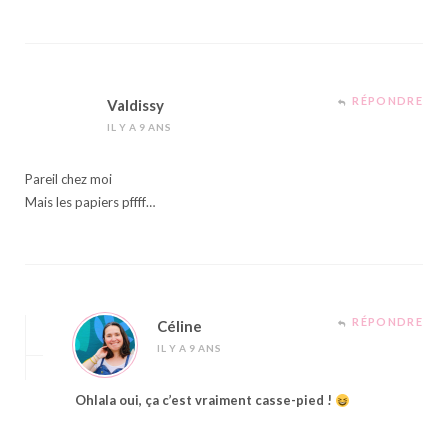
RÉPONDRE
Valdissy
IL Y A 9 ANS
Pareil chez moi
Mais les papiers pffff…
RÉPONDRE
Céline
IL Y A 9 ANS
Ohlala oui, ça c’est vraiment casse-pied !