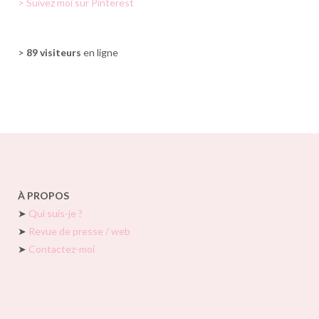
> Suivez moi sur Pinterest
>
89 visiteurs
en ligne
À PROPOS
➤
Qui suis-je ?
➤
Revue de presse / web
➤
Contactez-moi