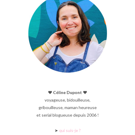
♥︎ Céline Dupont ♥︎
voyageuse, bidouilleuse,
gribouilleuse, maman heureuse
et serial blogueuse depuis 2006 !
➤
qui suis-je ?