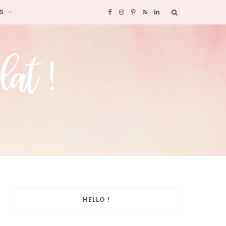
S
F
I
P
R
L
a
n
i
S
i
c
s
n
S
n
e
t
t
k
b
a
e
e
o
g
r
d
o
r
e
I
k
a
s
n
HELLO !
m
t