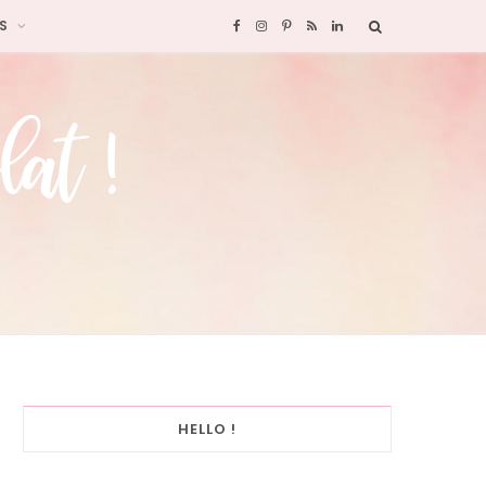
S
F
I
P
R
L
a
n
i
S
i
c
s
n
S
n
e
t
t
k
b
a
e
e
o
g
r
d
o
r
e
I
k
a
s
n
HELLO !
m
t