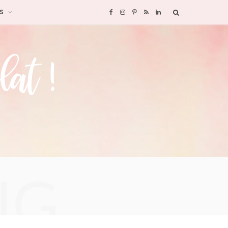
S
F
I
P
R
L
a
n
i
S
i
c
s
n
S
n
e
t
t
k
b
a
e
e
o
g
r
d
o
r
e
I
NG
k
a
s
n
m
t