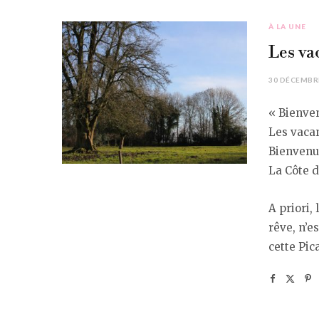
À LA UNE
Les va
30 DÉCEMBR
« Bienven
Les vacan
Bienvenu
La Côte d
A priori,
rêve, n’e
cette Pic