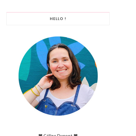
HELLO !
♥︎ Céline Dupont ♥︎