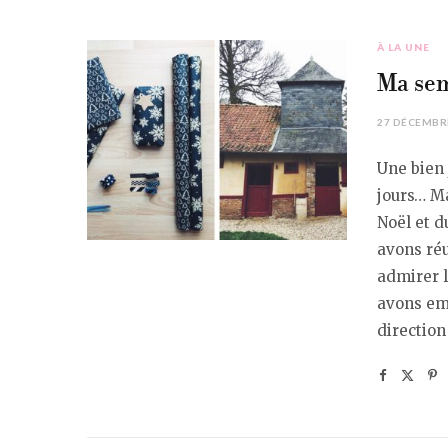
À LA UNE
Ma sem
27 DÉCEMBR
Une bien 
jours… Ma
Noël et d
avons réu
admirer l
avons emp
direction